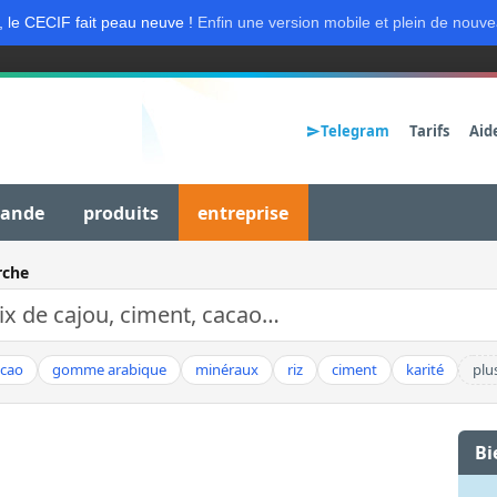
, le CECIF fait peau neuve !
Enfin une version mobile et plein de nouve
Telegram
Tarifs
Aid
mande
produits
entreprise
rche
acao
gomme arabique
minéraux
riz
ciment
karité
plu
Bi