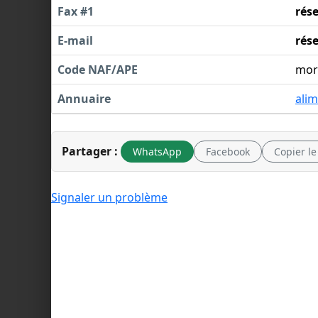
Fax #1
rés
E-mail
rés
Code NAF/APE
mor
Annuaire
alim
Partager :
WhatsApp
Facebook
Copier le
Signaler un problème