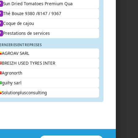
Sun Dried Tomatoes Premium Qua
P
Thé Bouze 9380 /8147 / 9367
P
Coque de cajou
P
Prestations de services
P
ERNIERES
ENTREPRISES
AGROAV SARL
BREIZH USED TYRES INTER
Agronorth
guihy sarl
Solutionplusconsulting