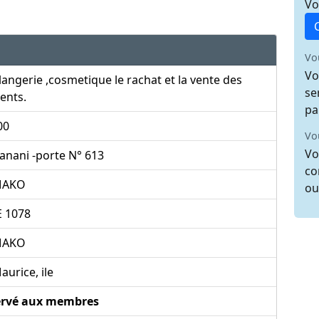
Vo
Vo
Vo
angerie ,cosmetique le rachat et la vente des
se
ents.
pa
00
Vo
Vo
anani -porte N° 613
co
MAKO
ou
E 1078
MAKO
urice, ile
ervé aux membres