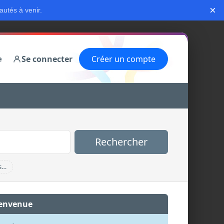
×
autés à venir.
Se connecter
Créer un compte
e
Rechercher
s…
envenue