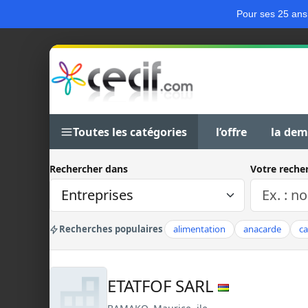
Pour ses 25 ans
Toutes les catégories
l’offre
la de
Rechercher dans
Votre reche
Recherches populaires
alimentation
anacarde
c
ETATFOF SARL