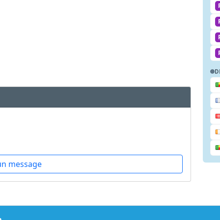
D
un message
m