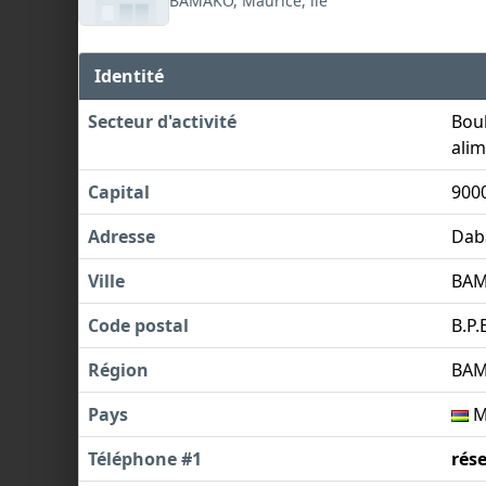
BAMAKO, Maurice, ile
Identité
Secteur d'activité
Boul
alim
Capital
900
Adresse
Dab
Ville
BA
Code postal
B.P.
Région
BA
Pays
Ma
Téléphone #1
rés