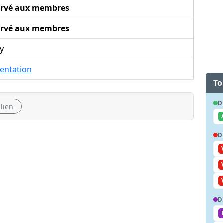
ervé aux membres
ervé aux membres
y
entation
To
D
 lien
D
D