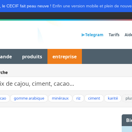
, le CECIF fait peau neuve !
Enfin une version mobile et plein de nouve
Telegram
Tarifs
Aid
mande
produits
entreprise
rche
acao
gomme arabique
minéraux
riz
ciment
karité
plu
Bi