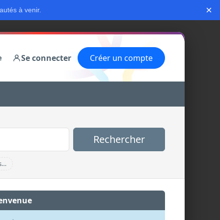
×
autés à venir.
Se connecter
Créer un compte
e
Rechercher
s…
envenue