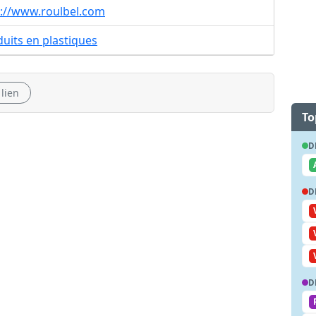
p://www.roulbel.com
uits en plastiques
 lien
To
D
D
D