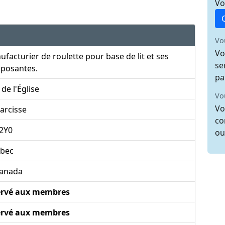
Vo
Vo
Vo
facturier de roulette pour base de lit et ses
se
posantes.
pa
 de l'Église
Vo
Vo
arcisse
co
2Y0
ou
bec
anada
ervé aux membres
ervé aux membres