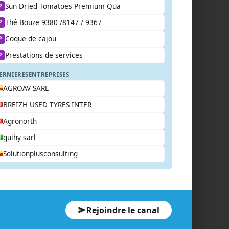
Sun Dried Tomatoes Premium Qua
P
Thé Bouze 9380 /8147 / 9367
P
Coque de cajou
P
Prestations de services
P
ERNIERES
ENTREPRISES
AGROAV SARL
BREIZH USED TYRES INTER
Agronorth
guihy sarl
Solutionplusconsulting
Rejoindre le canal