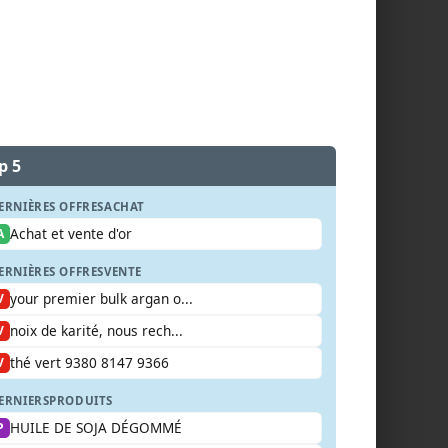
p 5
ERNIÈRES OFFRES
ACHAT
Achat et vente d'or
A
ERNIÈRES OFFRES
VENTE
your premier bulk argan o...
V
noix de karité, nous rech...
V
thé vert 9380 8147 9366
V
ERNIERS
PRODUITS
HUILE DE SOJA DÉGOMMÉ
P