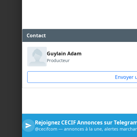
Contact
Guylain Adam
Producteur
Envoyer 
Rejoignez CECIF Annonces sur Telegra
@cecifcom — annonces à la une, alertes marchan