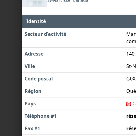
St-Narcisse, Canada
Identité
Secteur d'activité
Manu
com
Adresse
140,
Ville
St-N
Code postal
G0X
Région
Qué
Pays
C
Téléphone #1
rés
Fax #1
rés