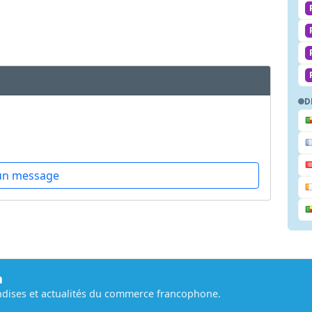
D
un message
m
dises et actualités du commerce francophone.