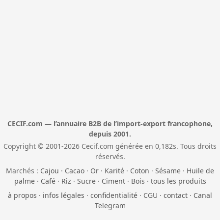
CECIF.com — l’annuaire B2B de l’import-export francophone,
depuis 2001.
Copyright © 2001-2026 Cecif.com générée en 0,182s. Tous droits
réservés.
Marchés :
Cajou
·
Cacao
·
Or
·
Karité
·
Coton
·
Sésame
·
Huile de
palme
·
Café
·
Riz
·
Sucre
·
Ciment
·
Bois
·
tous les produits
à propos
·
infos légales
·
confidentialité
·
CGU
·
contact
·
Canal
Telegram