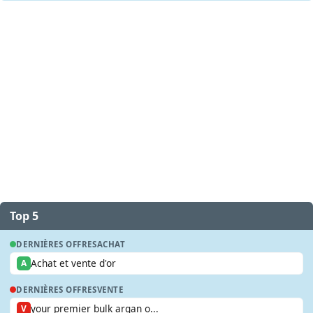
Top 5
DERNIÈRES OFFRES
ACHAT
Achat et vente d'or
A
DERNIÈRES OFFRES
VENTE
your premier bulk argan o...
V