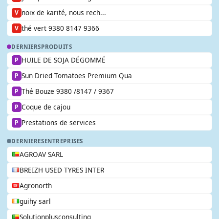
noix de karité, nous rech...
V
thé vert 9380 8147 9366
V
DERNIERS
PRODUITS
HUILE DE SOJA DÉGOMMÉ
P
Sun Dried Tomatoes Premium Qua
P
Thé Bouze 9380 /8147 / 9367
P
Coque de cajou
P
Prestations de services
P
DERNIERES
ENTREPRISES
AGROAV SARL
BREIZH USED TYRES INTER
Agronorth
guihy sarl
Solutionplusconsulting