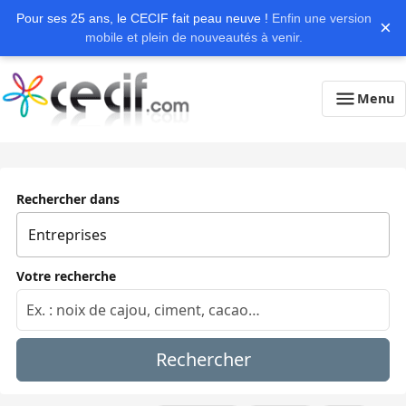
Pour ses 25 ans, le CECIF fait peau neuve !
Enfin une version
×
mobile et plein de nouveautés à venir.
Menu
Rechercher dans
Votre recherche
Rechercher