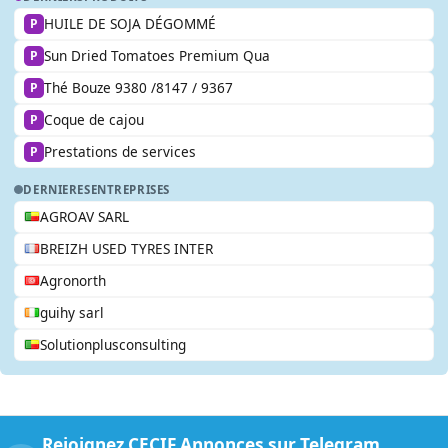
HUILE DE SOJA DÉGOMMÉ
P
Sun Dried Tomatoes Premium Qua
P
Thé Bouze 9380 /8147 / 9367
P
Coque de cajou
P
Prestations de services
P
DERNIERES
ENTREPRISES
AGROAV SARL
BREIZH USED TYRES INTER
Agronorth
guihy sarl
Solutionplusconsulting
Rejoignez CECIF Annonces sur Telegram