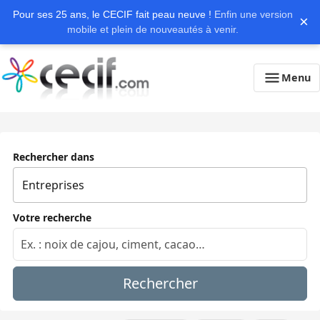
Pour ses 25 ans, le CECIF fait peau neuve !
Enfin une version
×
mobile et plein de nouveautés à venir.
Menu
Rechercher dans
Votre recherche
Rechercher