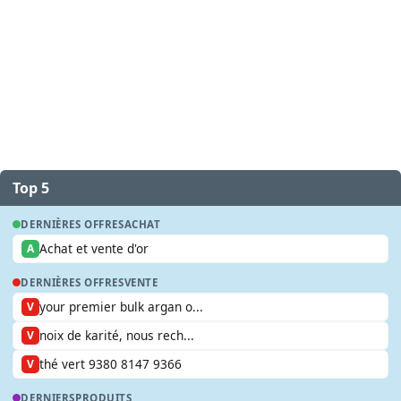
Top 5
DERNIÈRES OFFRES
ACHAT
Achat et vente d'or
A
DERNIÈRES OFFRES
VENTE
your premier bulk argan o...
V
noix de karité, nous rech...
V
thé vert 9380 8147 9366
V
DERNIERS
PRODUITS