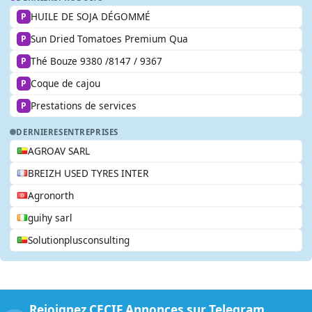
HUILE DE SOJA DÉGOMMÉ
P
Sun Dried Tomatoes Premium Qua
P
Thé Bouze 9380 /8147 / 9367
P
Coque de cajou
P
Prestations de services
P
DERNIERES
ENTREPRISES
AGROAV SARL
BREIZH USED TYRES INTER
Agronorth
guihy sarl
Solutionplusconsulting
Rejoignez CECIF Annonces sur Telegram