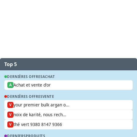
Top 5
DERNIÈRES OFFRES
ACHAT
Achat et vente d'or
A
DERNIÈRES OFFRES
VENTE
your premier bulk argan o...
V
noix de karité, nous rech...
V
thé vert 9380 8147 9366
V
DERNIERS
PRODUITS