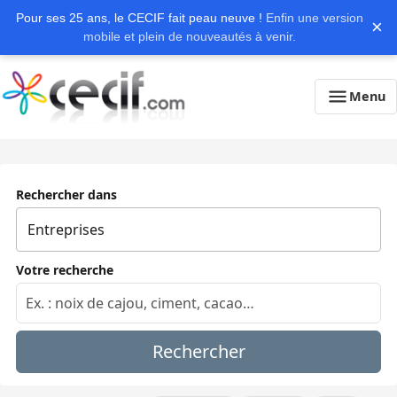
Pour ses 25 ans, le CECIF fait peau neuve !
Enfin une version
×
mobile et plein de nouveautés à venir.
Menu
Rechercher dans
Votre recherche
Rechercher