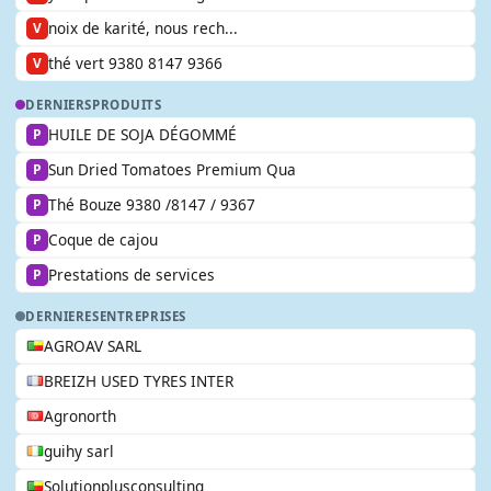
noix de karité, nous rech...
V
thé vert 9380 8147 9366
V
DERNIERS
PRODUITS
HUILE DE SOJA DÉGOMMÉ
P
Sun Dried Tomatoes Premium Qua
P
Thé Bouze 9380 /8147 / 9367
P
Coque de cajou
P
Prestations de services
P
DERNIERES
ENTREPRISES
AGROAV SARL
BREIZH USED TYRES INTER
Agronorth
guihy sarl
Solutionplusconsulting