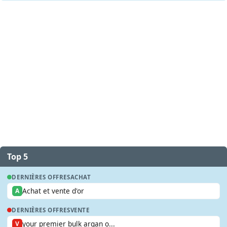
Top 5
DERNIÈRES OFFRES
ACHAT
Achat et vente d'or
A
DERNIÈRES OFFRES
VENTE
your premier bulk argan o...
V