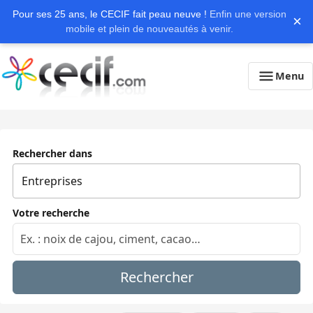
Pour ses 25 ans, le CECIF fait peau neuve !
Enfin une version
×
mobile et plein de nouveautés à venir.
Menu
Rechercher dans
Votre recherche
Rechercher