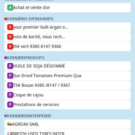
Achat et vente d'or
A
DERNIÈRES OFFRES
VENTE
your premier bulk argan o...
V
noix de karité, nous rech...
V
thé vert 9380 8147 9366
V
DERNIERS
PRODUITS
HUILE DE SOJA DÉGOMMÉ
P
Sun Dried Tomatoes Premium Qua
P
Thé Bouze 9380 /8147 / 9367
P
Coque de cajou
P
Prestations de services
P
DERNIERES
ENTREPRISES
AGROAV SARL
BREIZH USED TYRES INTER