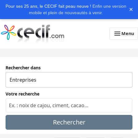
Pour ses 25 ans, le CECIF fait peau neuve !
Enfin une version
×
mobile et plein de nouveautés à venir.
Menu
Rechercher dans
Votre recherche
Rechercher