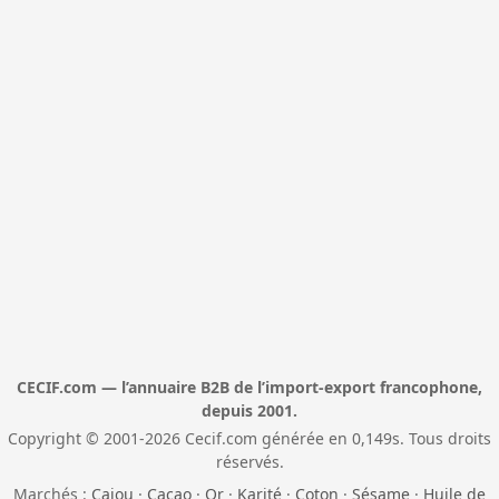
CECIF.com — l’annuaire B2B de l’import-export francophone,
depuis 2001.
Copyright © 2001-2026 Cecif.com générée en 0,149s. Tous droits
réservés.
Marchés :
Cajou
·
Cacao
·
Or
·
Karité
·
Coton
·
Sésame
·
Huile de