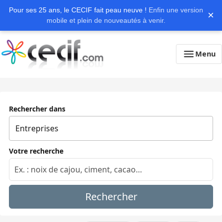
Pour ses 25 ans, le CECIF fait peau neuve !
Enfin une version
×
mobile et plein de nouveautés à venir.
Menu
Rechercher dans
Votre recherche
Rechercher