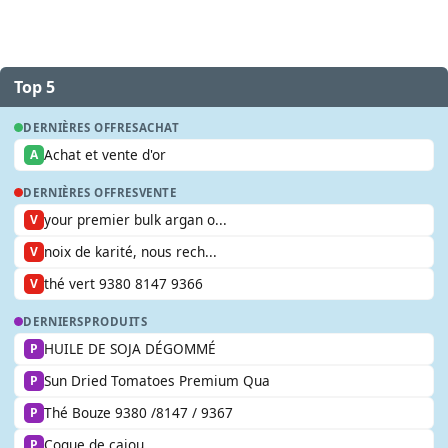
Top 5
DERNIÈRES OFFRES
ACHAT
Achat et vente d'or
A
DERNIÈRES OFFRES
VENTE
your premier bulk argan o...
V
noix de karité, nous rech...
V
thé vert 9380 8147 9366
V
DERNIERS
PRODUITS
HUILE DE SOJA DÉGOMMÉ
P
Sun Dried Tomatoes Premium Qua
P
Thé Bouze 9380 /8147 / 9367
P
Coque de cajou
P