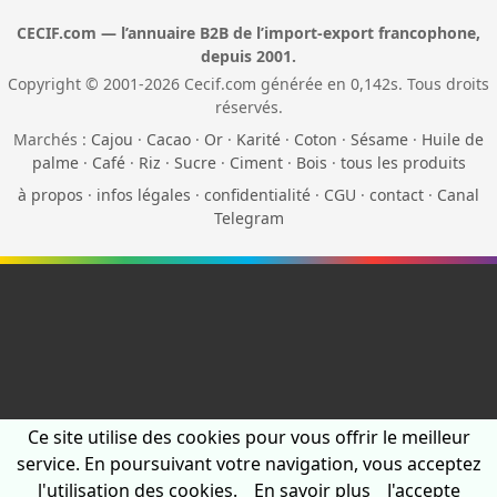
CECIF.com — l’annuaire B2B de l’import-export francophone,
depuis 2001.
Copyright © 2001-2026 Cecif.com générée en 0,142s. Tous droits
réservés.
Marchés :
Cajou
·
Cacao
·
Or
·
Karité
·
Coton
·
Sésame
·
Huile de
palme
·
Café
·
Riz
·
Sucre
·
Ciment
·
Bois
·
tous les produits
à propos
·
infos légales
·
confidentialité
·
CGU
·
contact
·
Canal
Telegram
Ce site utilise des cookies pour vous offrir le meilleur
service. En poursuivant votre navigation, vous acceptez
l'utilisation des cookies.
En savoir plus
J'accepte