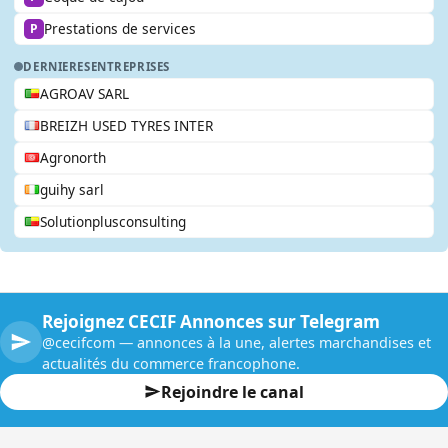
Prestations de services
P
DERNIERES
ENTREPRISES
AGROAV SARL
BREIZH USED TYRES INTER
Agronorth
guihy sarl
Solutionplusconsulting
Rejoignez CECIF Annonces sur Telegram
@cecifcom — annonces à la une, alertes marchandises et
actualités du commerce francophone.
Rejoindre le canal