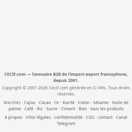
CECIF.com — l’annuaire B2B de l’import-export francophone,
depuis 2001.
Copyright © 2001-2026 Cecif.com générée en 0,149s. Tous droits
réservés.
Marchés :
Cajou
·
Cacao
·
Or
·
Karité
·
Coton
·
Sésame
·
Huile de
palme
·
Café
·
Riz
·
Sucre
·
Ciment
·
Bois
·
tous les produits
à propos
·
infos légales
·
confidentialité
·
CGU
·
contact
·
Canal
Telegram