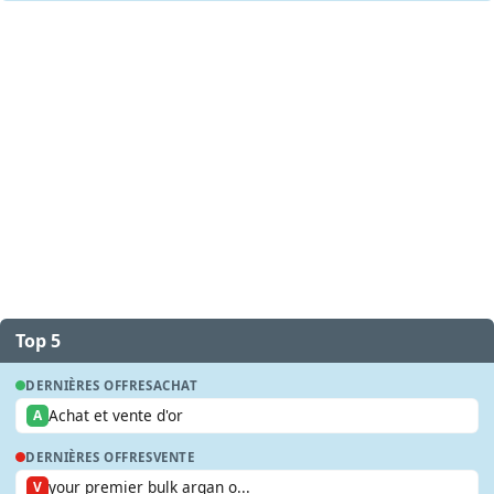
Top 5
DERNIÈRES OFFRES
ACHAT
Achat et vente d'or
A
DERNIÈRES OFFRES
VENTE
your premier bulk argan o...
V