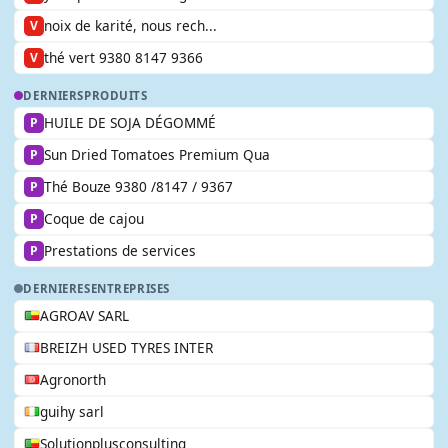
noix de karité, nous rech...
V
thé vert 9380 8147 9366
V
DERNIERS
PRODUITS
HUILE DE SOJA DÉGOMMÉ
P
Sun Dried Tomatoes Premium Qua
P
Thé Bouze 9380 /8147 / 9367
P
Coque de cajou
P
Prestations de services
P
DERNIERES
ENTREPRISES
AGROAV SARL
BREIZH USED TYRES INTER
Agronorth
guihy sarl
Solutionplusconsulting