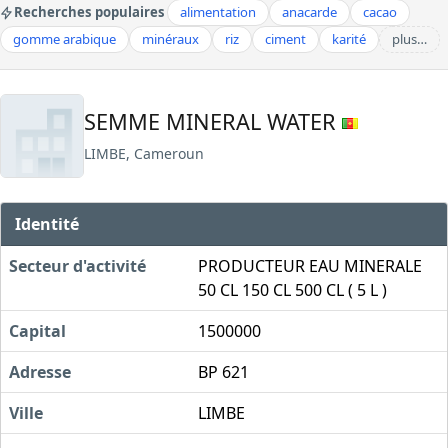
Recherches populaires
alimentation
anacarde
cacao
gomme arabique
minéraux
riz
ciment
karité
plus…
SEMME MINERAL WATER
LIMBE, Cameroun
Identité
Secteur d'activité
PRODUCTEUR EAU MINERALE
50 CL 150 CL 500 CL ( 5 L )
Capital
1500000
Adresse
BP 621
Ville
LIMBE