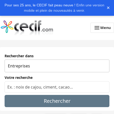
Pour ses 25 ans, le CECIF fait peau neuve !
Enfin une version
×
mobile et plein de nouveautés à venir.
Menu
Rechercher dans
Votre recherche
Rechercher