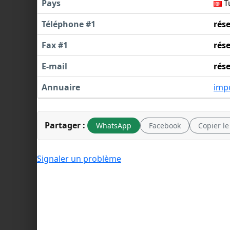
Pays
T
Téléphone #1
rés
Fax #1
rés
E-mail
rés
Annuaire
imp
Partager :
WhatsApp
Facebook
Copier le
Signaler un problème