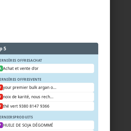
p 5
ERNIÈRES OFFRES
ACHAT
Achat et vente d'or
A
ERNIÈRES OFFRES
VENTE
your premier bulk argan o...
V
noix de karité, nous rech...
V
thé vert 9380 8147 9366
V
ERNIERS
PRODUITS
HUILE DE SOJA DÉGOMMÉ
P