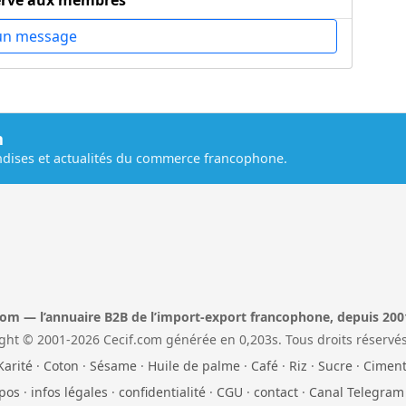
ervé aux membres
un message
m
dises et actualités du commerce francophone.
com — l’annuaire B2B de l’import-export francophone, depuis 200
ght © 2001-2026 Cecif.com générée en 0,203s. Tous droits réservés
Karité
·
Coton
·
Sésame
·
Huile de palme
·
Café
·
Riz
·
Sucre
·
Cimen
pos
·
infos légales
·
confidentialité
·
CGU
·
contact
·
Canal Telegram