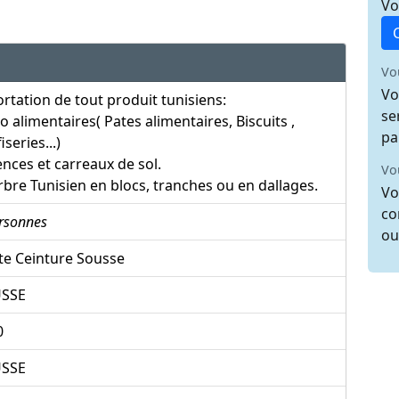
Vo
Vo
Vo
rtation de tout produit tunisiens:
se
o alimentaires( Pates alimentaires, Biscuits ,
pa
iseries...)
ences et carreaux de sol.
Vo
bre Tunisien en blocs, tranches ou en dallages.
Vo
co
rsonnes
ou
te Ceinture Sousse
SSE
0
SSE