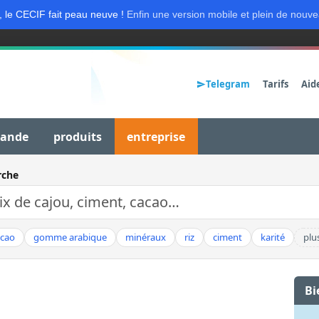
, le CECIF fait peau neuve !
Enfin une version mobile et plein de nouve
Telegram
Tarifs
Aid
mande
produits
entreprise
rche
acao
gomme arabique
minéraux
riz
ciment
karité
plu
Bi