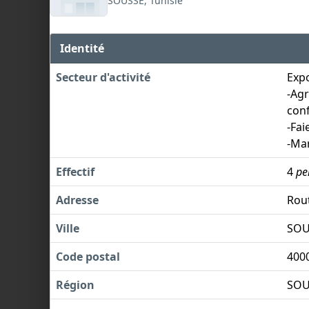
SOUSSE, Tunisie
Identité
Secteur d'activité
Expo
-Agr
conf
-Fai
-Mar
Effectif
4
pe
Adresse
Rou
Ville
SOU
Code postal
400
Région
SOU