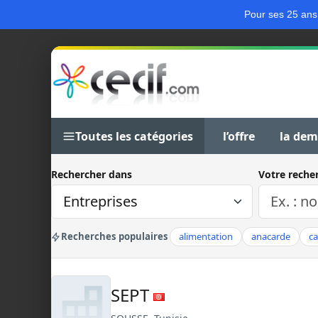
Pour ses 25 ans
Toutes les catégories
l’offre
la de
Rechercher dans
Votre reche
Recherches populaires
alimentation
anacarde
c
SEPT