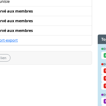
unisie
ervé aux membres
ervé aux membres
ervé aux membres
To
ort-export
D
 lien
D
D