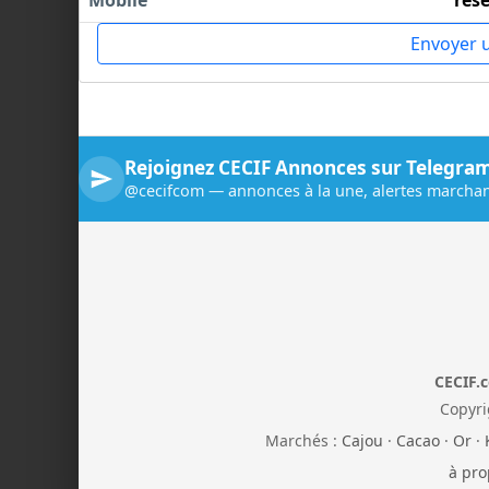
Mobile
rés
Envoyer 
Rejoignez CECIF Annonces sur Telegra
@cecifcom — annonces à la une, alertes marchan
CECIF.
Copyri
Marchés :
Cajou
·
Cacao
·
Or
·
à pro