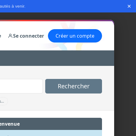
×
autés à venir.
Se connecter
Créer un compte
e
Rechercher
s…
envenue