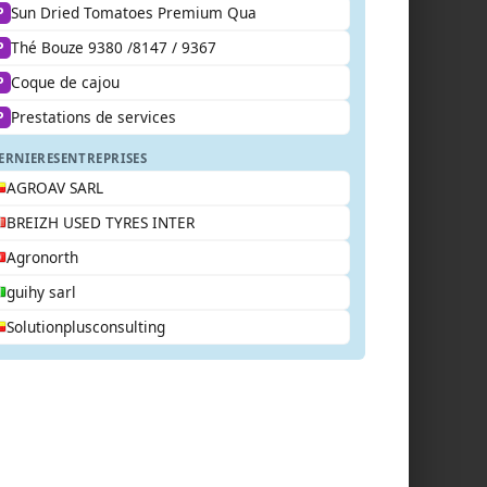
Sun Dried Tomatoes Premium Qua
P
Thé Bouze 9380 /8147 / 9367
P
Coque de cajou
P
Prestations de services
P
ERNIERES
ENTREPRISES
AGROAV SARL
BREIZH USED TYRES INTER
Agronorth
guihy sarl
Solutionplusconsulting