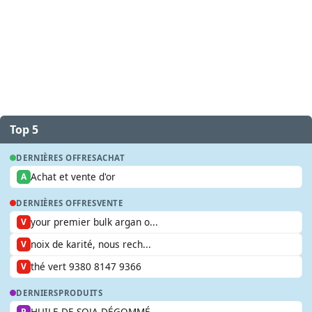
Top 5
DERNIÈRES OFFRES
ACHAT
Achat et vente d'or
A
DERNIÈRES OFFRES
VENTE
your premier bulk argan o...
V
noix de karité, nous rech...
V
thé vert 9380 8147 9366
V
DERNIERS
PRODUITS
HUILE DE SOJA DÉGOMMÉ
P