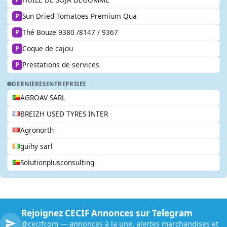
Sun Dried Tomatoes Premium Qua
P
Thé Bouze 9380 /8147 / 9367
P
Coque de cajou
P
Prestations de services
P
DERNIERES
ENTREPRISES
AGROAV SARL
BREIZH USED TYRES INTER
Agronorth
guihy sarl
Solutionplusconsulting
Rejoignez CECIF Annonces sur Telegram
@cecifcom — annonces à la une, alertes marchandises et