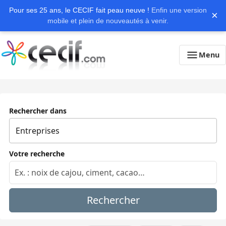
Pour ses 25 ans, le CECIF fait peau neuve !
Enfin une version
×
mobile et plein de nouveautés à venir.
Menu
Rechercher dans
Votre recherche
Rechercher