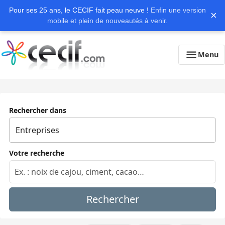
Pour ses 25 ans, le CECIF fait peau neuve !
Enfin une version
×
mobile et plein de nouveautés à venir.
Menu
Rechercher dans
Votre recherche
Rechercher