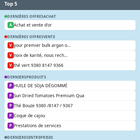
Top 5
DERNIÈRES OFFRES
ACHAT
Achat et vente d'or
A
DERNIÈRES OFFRES
VENTE
your premier bulk argan o...
V
noix de karité, nous rech...
V
thé vert 9380 8147 9366
V
DERNIERS
PRODUITS
HUILE DE SOJA DÉGOMMÉ
P
Sun Dried Tomatoes Premium Qua
P
Thé Bouze 9380 /8147 / 9367
P
Coque de cajou
P
Prestations de services
P
DERNIERES
ENTREPRISES