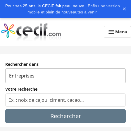
Pour ses 25 ans, le CECIF fait peau neuve !
Enfin une version
×
mobile et plein de nouveautés à venir.
Menu
Rechercher dans
Votre recherche
Rechercher