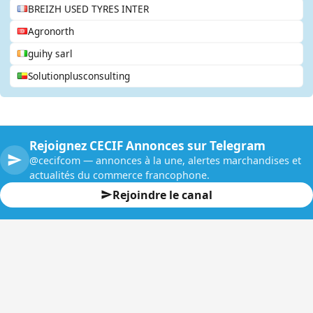
BREIZH USED TYRES INTER
Agronorth
guihy sarl
Solutionplusconsulting
Rejoignez CECIF Annonces sur Telegram
@cecifcom — annonces à la une, alertes marchandises et
actualités du commerce francophone.
Rejoindre le canal