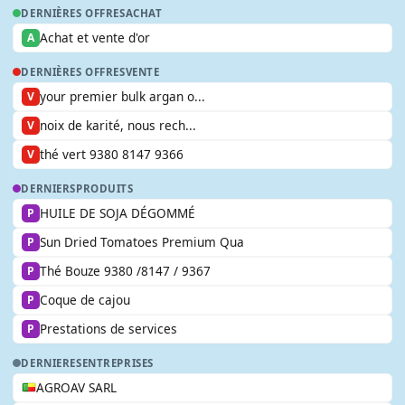
DERNIÈRES OFFRES
ACHAT
Achat et vente d'or
A
DERNIÈRES OFFRES
VENTE
your premier bulk argan o...
V
noix de karité, nous rech...
V
thé vert 9380 8147 9366
V
DERNIERS
PRODUITS
HUILE DE SOJA DÉGOMMÉ
P
Sun Dried Tomatoes Premium Qua
P
Thé Bouze 9380 /8147 / 9367
P
Coque de cajou
P
Prestations de services
P
DERNIERES
ENTREPRISES
AGROAV SARL