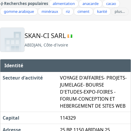
Recherches populaires
alimentation
anacarde
cacao
gomme arabique
minéraux
riz
ciment
karité
plus…
SKAN-CI SARL
ABIDJAN, Côte-d'ivoire
Identité
Secteur d'activité
VOYAGE D'AFFAIRES- PROJETS-
JUMELAGE- BOURSE
D'ETUDES-EXPO-FOIRES -
FORUM-CONCEPTION ET
HEBERGEMENT DE SITES WEB
Capital
114329
Adresse
25 BP 1150 ABIDJAN 25