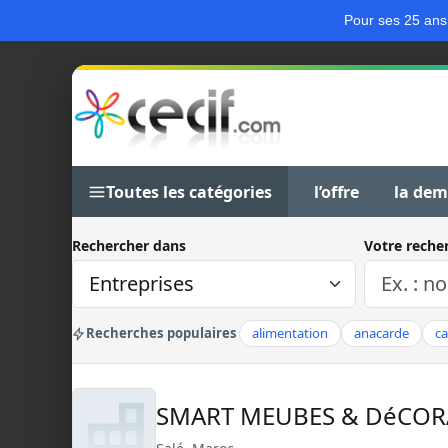
Pour ses 25 ans
Toutes les catégories
l’offre
la de
Rechercher dans
Votre reche
Recherches populaires
alimentation
anacarde
c
SMART MEUBES & DéCO