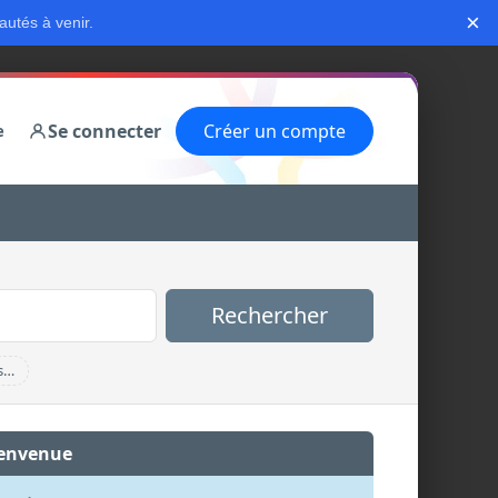
×
autés à venir.
Se connecter
Créer un compte
e
Rechercher
s…
envenue