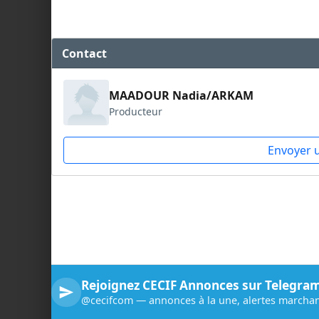
Contact
MAADOUR Nadia/ARKAM
Producteur
Envoyer 
Rejoignez CECIF Annonces sur Telegra
@cecifcom — annonces à la une, alertes marchan