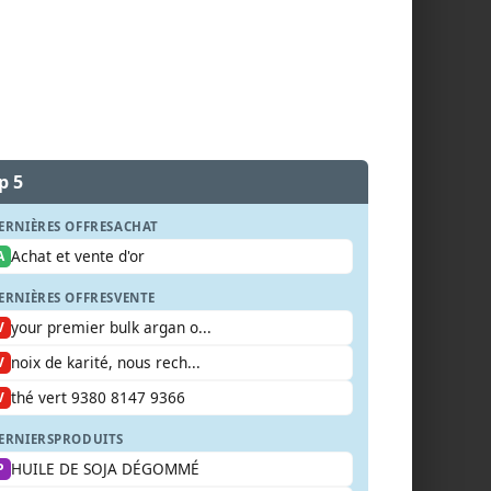
p 5
ERNIÈRES OFFRES
ACHAT
Achat et vente d'or
A
ERNIÈRES OFFRES
VENTE
your premier bulk argan o...
V
noix de karité, nous rech...
V
thé vert 9380 8147 9366
V
ERNIERS
PRODUITS
HUILE DE SOJA DÉGOMMÉ
P