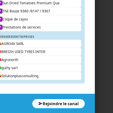
Sun Dried Tomatoes Premium Qua
P
Thé Bouze 9380 /8147 / 9367
P
Coque de cajou
P
Prestations de services
P
ERNIERES
ENTREPRISES
AGROAV SARL
BREIZH USED TYRES INTER
Agronorth
guihy sarl
Solutionplusconsulting
Rejoindre le canal