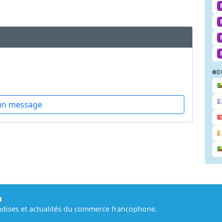
D
un message
m
dises et actualités du commerce francophone.