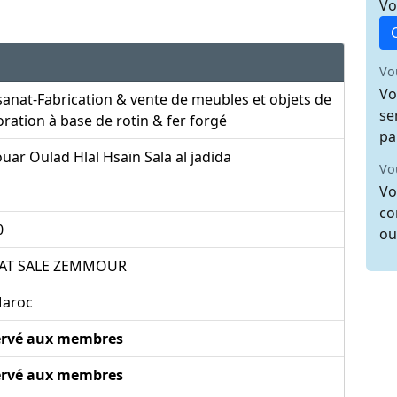
Vo
Vo
Vo
sanat-Fabrication & vente de meubles et objets de
se
ration à base de rotin & fer forgé
pa
uar Oulad Hlal Hsaïn Sala al jadida
Vo
Vo
co
0
ou
AT SALE ZEMMOUR
aroc
ervé aux membres
ervé aux membres