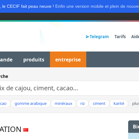
, le CECIF fait peau neuve !
Enfin une version mobile et plein de nouve
Telegram
Tarifs
Aid
mande
produits
entreprise
rche
acao
gomme arabique
minéraux
riz
ciment
karité
plu
Bi
RATION