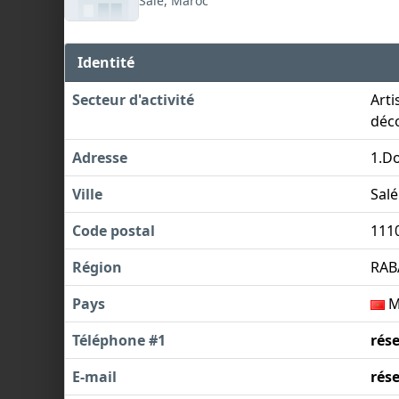
Salé, Maroc
Identité
Secteur d'activité
Arti
déco
Adresse
1.Do
Ville
Salé
Code postal
111
Région
RAB
Pays
M
Téléphone #1
rés
E-mail
rés