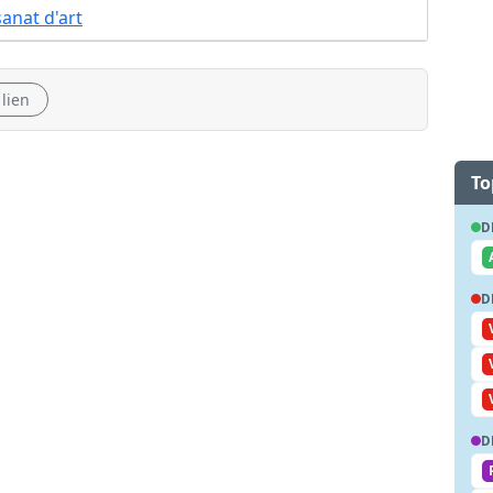
sanat d'art
 lien
To
D
D
D