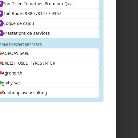
Sun Dried Tomatoes Premium Qua
P
Thé Bouze 9380 /8147 / 9367
P
Coque de cajou
P
Prestations de services
P
ERNIERES
ENTREPRISES
AGROAV SARL
BREIZH USED TYRES INTER
Agronorth
guihy sarl
Solutionplusconsulting