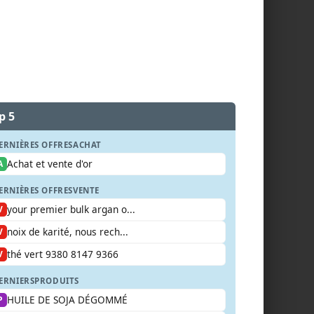
p 5
ERNIÈRES OFFRES
ACHAT
Achat et vente d'or
A
ERNIÈRES OFFRES
VENTE
your premier bulk argan o...
V
noix de karité, nous rech...
V
thé vert 9380 8147 9366
V
ERNIERS
PRODUITS
HUILE DE SOJA DÉGOMMÉ
P