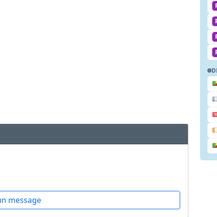
D
un message