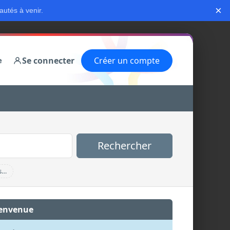
×
autés à venir.
Se connecter
Créer un compte
e
Rechercher
s…
envenue