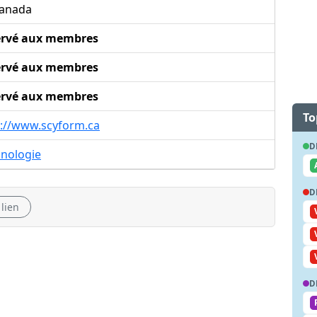
anada
ervé aux membres
ervé aux membres
ervé aux membres
To
p://www.scyform.ca
D
hnologie
D
 lien
D