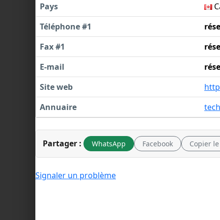
Pays
C
Téléphone #1
rés
Fax #1
rés
E-mail
rés
Site web
htt
Annuaire
tec
Partager :
WhatsApp
Facebook
Copier le
Signaler un problème