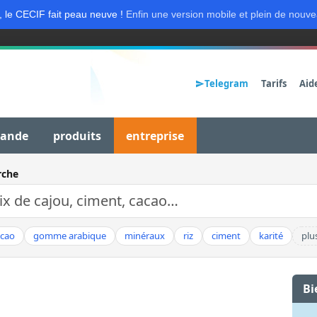
, le CECIF fait peau neuve !
Enfin une version mobile et plein de nouve
Telegram
Tarifs
Aid
mande
produits
entreprise
rche
acao
gomme arabique
minéraux
riz
ciment
karité
plu
Bi