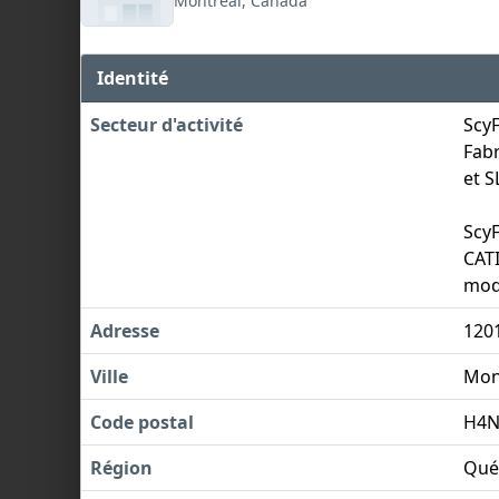
Montréal, Canada
Identité
Secteur d'activité
ScyF
Fabr
et S
ScyF
CATI
modé
Adresse
120
Ville
Mon
Code postal
H4N
Région
Qué