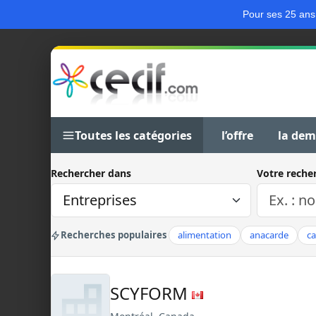
Pour ses 25 ans
Toutes les catégories
l’offre
la de
Rechercher dans
Votre reche
Recherches populaires
alimentation
anacarde
c
SCYFORM