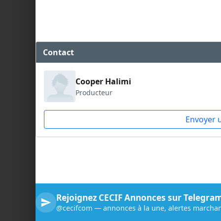
Contact
Cooper Halimi
Producteur
Envoyer 
Rejoignez CECIF Annonces sur Telegra
@cecifcom — annonces à la une, alertes marchan