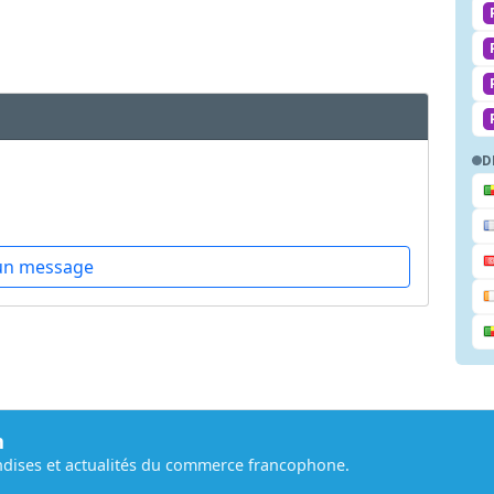
D
un message
m
dises et actualités du commerce francophone.