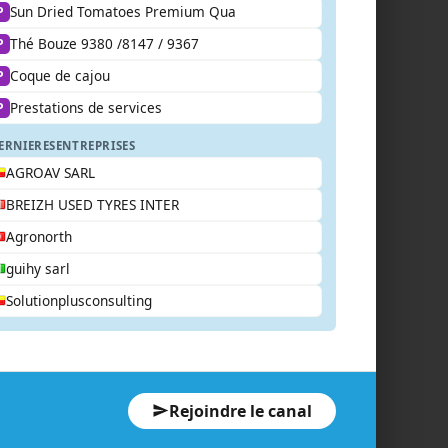
Sun Dried Tomatoes Premium Qua
P
Thé Bouze 9380 /8147 / 9367
P
Coque de cajou
P
Prestations de services
P
ERNIERES
ENTREPRISES
AGROAV SARL
BREIZH USED TYRES INTER
Agronorth
guihy sarl
Solutionplusconsulting
Rejoindre le canal