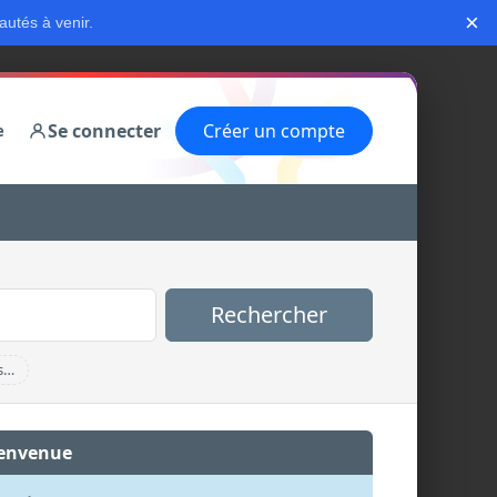
×
autés à venir.
Se connecter
Créer un compte
e
Rechercher
s…
envenue