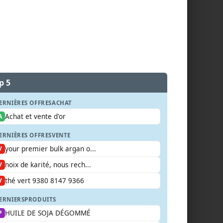
p 5
ERNIÈRES OFFRES
ACHAT
Achat et vente d'or
A
ERNIÈRES OFFRES
VENTE
your premier bulk argan o...
V
noix de karité, nous rech...
V
thé vert 9380 8147 9366
V
ERNIERS
PRODUITS
HUILE DE SOJA DÉGOMMÉ
P