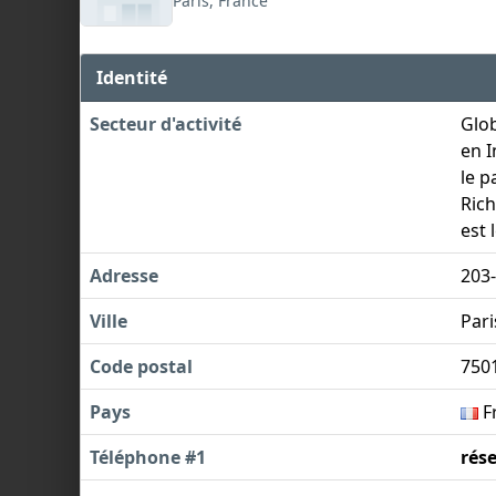
Paris, France
Identité
Secteur d'activité
Glob
en I
le p
Rich
est 
Adresse
203-
Ville
Pari
Code postal
750
Pays
F
Téléphone #1
rés