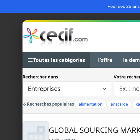
Pour ses 25 ans
Toutes les catégories
l’offre
la de
Rechercher dans
Votre reche
Recherches populaires
alimentation
anacarde
c
GLOBAL SOURCING MAR