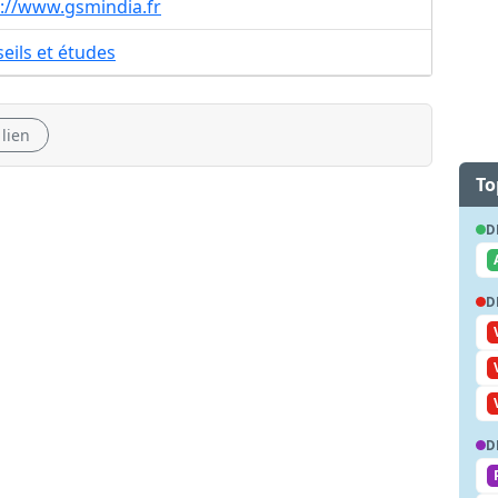
p://www.gsmindia.fr
eils et études
 lien
To
D
D
D