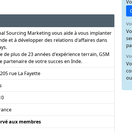
Vo
Vo
Vo
al Sourcing Marketing vous aide à vous implanter
se
nde et à développer des relations d'affaires dans
pa
ays.
e de plus de 23 années d'expérience terrain, GSM
Vo
le partenaire de votre succes en Inde.
Vo
co
205 rue La Fayette
ou
s
10
rance
ervé aux membres