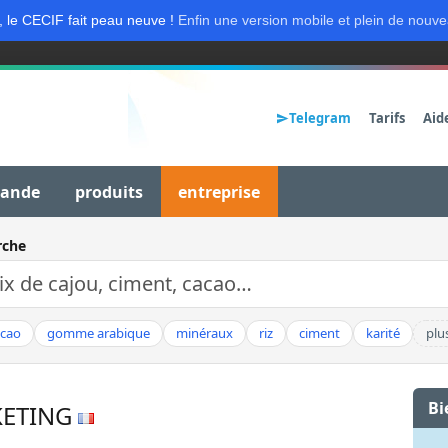
, le CECIF fait peau neuve !
Enfin une version mobile et plein de nouve
Telegram
Tarifs
Aid
mande
produits
entreprise
rche
acao
gomme arabique
minéraux
riz
ciment
karité
plu
Bi
KETING