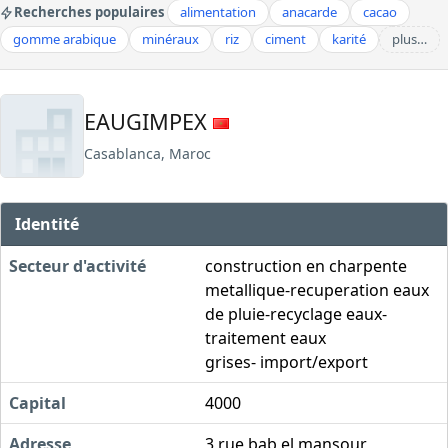
Recherches populaires
alimentation
anacarde
cacao
gomme arabique
minéraux
riz
ciment
karité
plus…
EAUGIMPEX
Casablanca, Maroc
Identité
Secteur d'activité
construction en charpente
metallique-recuperation eaux
de pluie-recyclage eaux-
traitement eaux
grises- import/export
Capital
4000
Adresse
3 rue bab el mansour