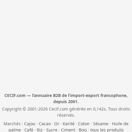
CECIF.com — l’annuaire B2B de l’import-export francophone,
depuis 2001.
Copyright © 2001-2026 Cecif.com générée en 0,142s. Tous droits
réservés.
Marchés :
Cajou
·
Cacao
·
Or
·
Karité
·
Coton
·
Sésame
·
Huile de
palme
·
Café
·
Riz
·
Sucre
·
Ciment
·
Bois
·
tous les produits