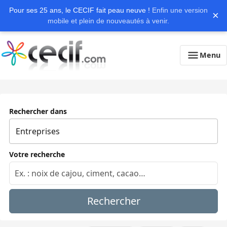
Pour ses 25 ans, le CECIF fait peau neuve !
Enfin une version
×
mobile et plein de nouveautés à venir.
Menu
Rechercher dans
Votre recherche
Rechercher