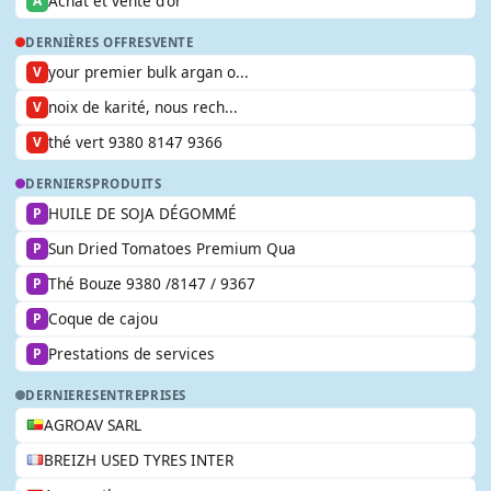
Achat et vente d'or
A
DERNIÈRES OFFRES
VENTE
your premier bulk argan o...
V
noix de karité, nous rech...
V
thé vert 9380 8147 9366
V
DERNIERS
PRODUITS
HUILE DE SOJA DÉGOMMÉ
P
Sun Dried Tomatoes Premium Qua
P
Thé Bouze 9380 /8147 / 9367
P
Coque de cajou
P
Prestations de services
P
DERNIERES
ENTREPRISES
AGROAV SARL
BREIZH USED TYRES INTER