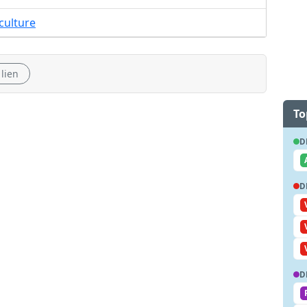
culture
 lien
To
D
D
D