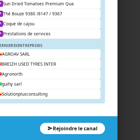
Sun Dried Tomatoes Premium Qua
P
Thé Bouze 9380 /8147 / 9367
P
Coque de cajou
P
Prestations de services
P
ERNIERES
ENTREPRISES
AGROAV SARL
BREIZH USED TYRES INTER
Agronorth
guihy sarl
Solutionplusconsulting
Rejoindre le canal