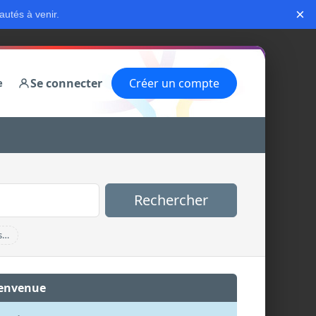
×
autés à venir.
Se connecter
Créer un compte
e
Rechercher
s…
envenue