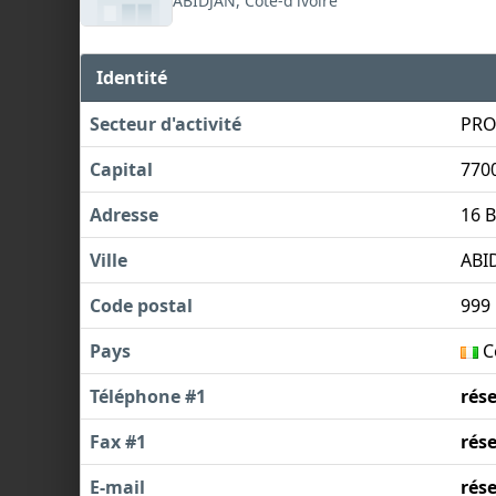
ABIDJAN, Côte-d'ivoire
Identité
Secteur d'activité
PRO
Capital
770
Adresse
16 
Ville
ABI
Code postal
999
Pays
Cô
Téléphone #1
rés
Fax #1
rés
E-mail
rés