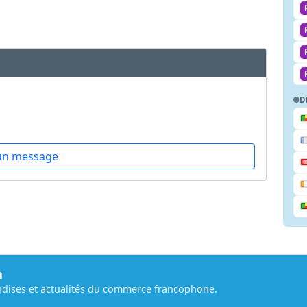
D
un message
m
dises et actualités du commerce francophone.