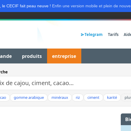
, le CECIF fait peau neuve !
Enfin une version mobile et plein de nouve
Telegram
Tarifs
Aid
mande
produits
entreprise
rche
acao
gomme arabique
minéraux
riz
ciment
karité
plu
Bi