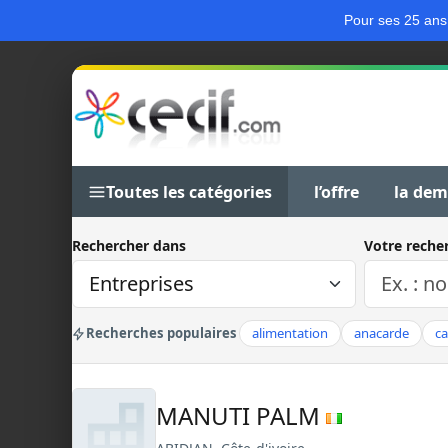
Pour ses 25 ans
Toutes les catégories
l’offre
la de
Rechercher dans
Votre reche
Recherches populaires
alimentation
anacarde
c
MANUTI PALM