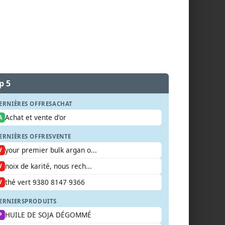
p 5
ERNIÈRES OFFRES
ACHAT
Achat et vente d'or
A
ERNIÈRES OFFRES
VENTE
your premier bulk argan o...
V
noix de karité, nous rech...
V
thé vert 9380 8147 9366
V
ERNIERS
PRODUITS
HUILE DE SOJA DÉGOMMÉ
P