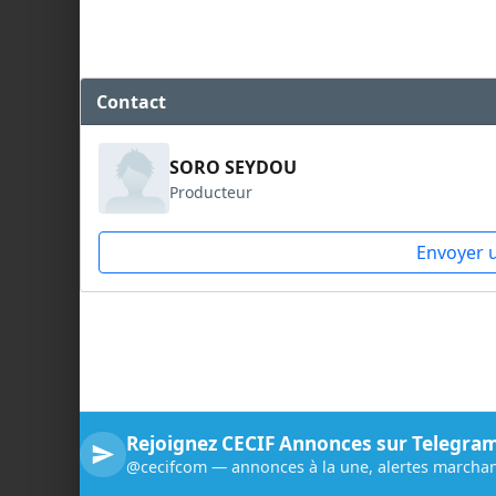
Contact
SORO SEYDOU
Producteur
Envoyer 
Rejoignez CECIF Annonces sur Telegra
@cecifcom — annonces à la une, alertes marchan