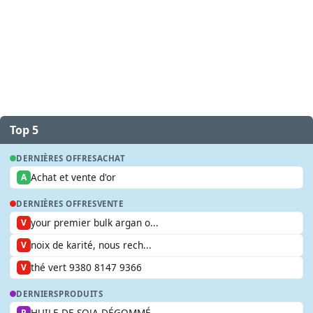
Top 5
DERNIÈRES OFFRES
ACHAT
Achat et vente d'or
A
DERNIÈRES OFFRES
VENTE
your premier bulk argan o...
V
noix de karité, nous rech...
V
thé vert 9380 8147 9366
V
DERNIERS
PRODUITS
HUILE DE SOJA DÉGOMMÉ
P