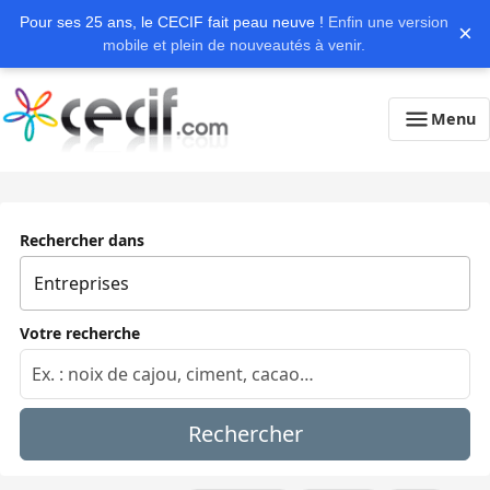
Pour ses 25 ans, le CECIF fait peau neuve !
Enfin une version
×
mobile et plein de nouveautés à venir.
Menu
Rechercher dans
Votre recherche
Rechercher