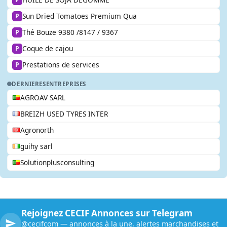
Sun Dried Tomatoes Premium Qua
P
Thé Bouze 9380 /8147 / 9367
P
Coque de cajou
P
Prestations de services
P
DERNIERES
ENTREPRISES
AGROAV SARL
BREIZH USED TYRES INTER
Agronorth
guihy sarl
Solutionplusconsulting
Rejoignez CECIF Annonces sur Telegram
@cecifcom — annonces à la une, alertes marchandises et