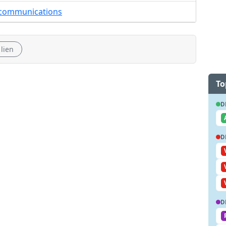
écommunications
 lien
To
D
D
D