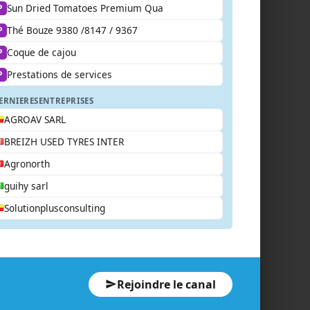
Sun Dried Tomatoes Premium Qua
P
Thé Bouze 9380 /8147 / 9367
P
Coque de cajou
P
Prestations de services
P
ERNIERES
ENTREPRISES
AGROAV SARL
BREIZH USED TYRES INTER
Agronorth
guihy sarl
Solutionplusconsulting
Rejoindre le canal