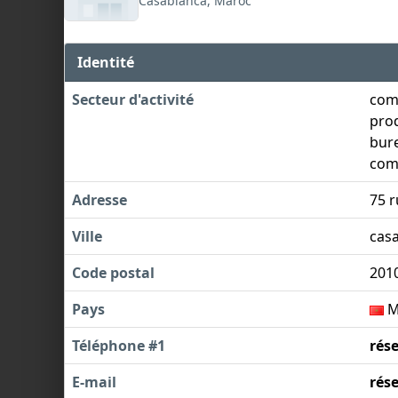
Casablanca, Maroc
Identité
Secteur d'activité
comm
prod
bure
com
Adresse
75 r
Ville
cas
Code postal
201
Pays
M
Téléphone #1
rés
E-mail
rés