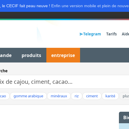
, le CECIF fait peau neuve !
Enfin une version mobile et plein de nouve
Telegram
Tarifs
Aid
mande
produits
entreprise
rche
acao
gomme arabique
minéraux
riz
ciment
karité
plu
Bi