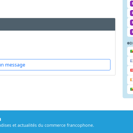
D
un message
m
dises et actualités du commerce francophone.