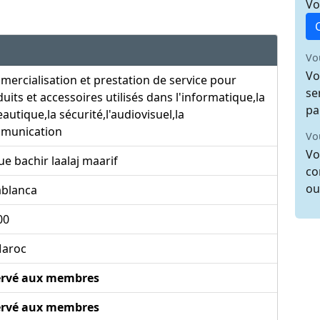
Vo
Vo
Vo
ercialisation et prestation de service pour
se
uits et accessoires utilisés dans l'informatique,la
pa
autique,la sécurité,l'audiovisuel,la
munication
Vo
Vo
ue bachir laalaj maarif
co
ou
ablanca
00
aroc
ervé aux membres
ervé aux membres