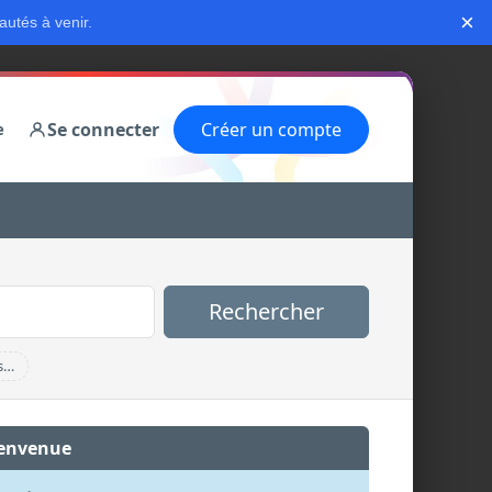
×
autés à venir.
Se connecter
Créer un compte
e
Rechercher
s…
envenue