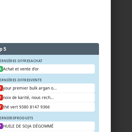
p 5
ERNIÈRES OFFRES
ACHAT
Achat et vente d'or
A
ERNIÈRES OFFRES
VENTE
your premier bulk argan o...
V
noix de karité, nous rech...
V
thé vert 9380 8147 9366
V
ERNIERS
PRODUITS
HUILE DE SOJA DÉGOMMÉ
P