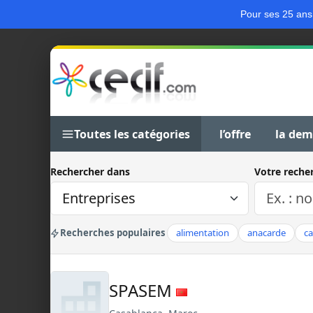
Pour ses 25 ans
Toutes les catégories
l’offre
la de
Rechercher dans
Votre reche
Recherches populaires
alimentation
anacarde
c
SPASEM