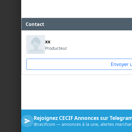
Contact
xx
Producteur
Envoyer 
Rejoignez CECIF Annonces sur Telegra
@cecifcom — annonces à la une, alertes marchan