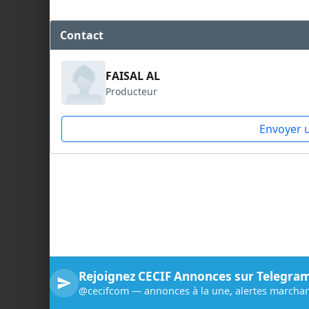
Contact
FAISAL AL
Producteur
Envoyer 
Rejoignez CECIF Annonces sur Telegra
@cecifcom — annonces à la une, alertes marchan