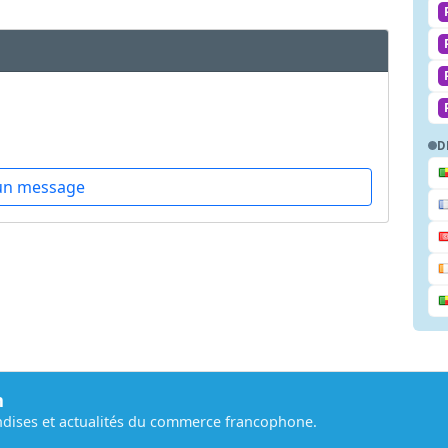
D
un message
m
dises et actualités du commerce francophone.