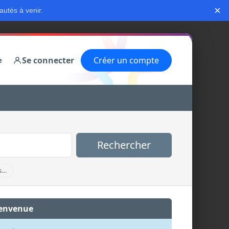
×
autés à venir.
Se connecter
Créer un compte
e
Rechercher
s…
envenue