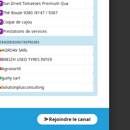
Sun Dried Tomatoes Premium Qua
P
Thé Bouze 9380 /8147 / 9367
P
Coque de cajou
P
Prestations de services
P
ERNIERES
ENTREPRISES
AGROAV SARL
BREIZH USED TYRES INTER
Agronorth
guihy sarl
Solutionplusconsulting
Rejoindre le canal