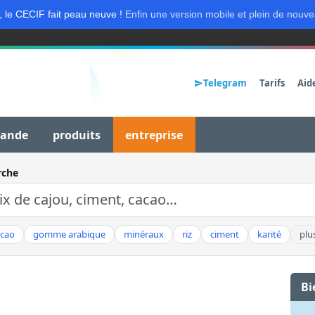
, le CECIF fait peau neuve !
Enfin une version mobile et plein de nouve
Telegram
Tarifs
Aid
mande
produits
entreprise
rche
acao
gomme arabique
minéraux
riz
ciment
karité
plu
Bi