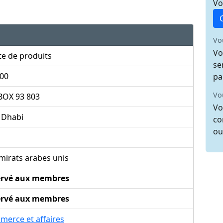
Vo
Vo
Vo
e de produits
se
000
pa
Vo
BOX 93 803
Vo
 Dhabi
co
ou
mirats arabes unis
ervé aux membres
ervé aux membres
merce et affaires