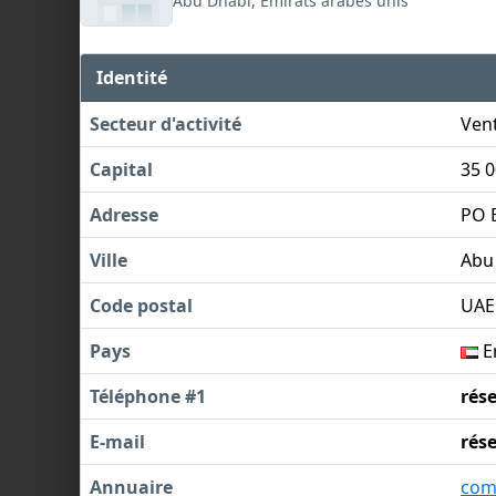
Abu Dhabi, Emirats arabes unis
Identité
Secteur d'activité
Vent
Capital
35 
Adresse
PO 
Ville
Abu
Code postal
UAE
Pays
E
Téléphone #1
rés
E-mail
rés
Annuaire
com