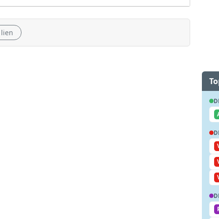
 lien
To
D
D
D