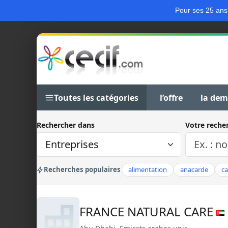
Pour ses 25 ans
Toutes les catégories
l’offre
la de
Rechercher dans
Votre reche
Recherches populaires
alimentation
anacarde
c
FRANCE NATURAL CARE