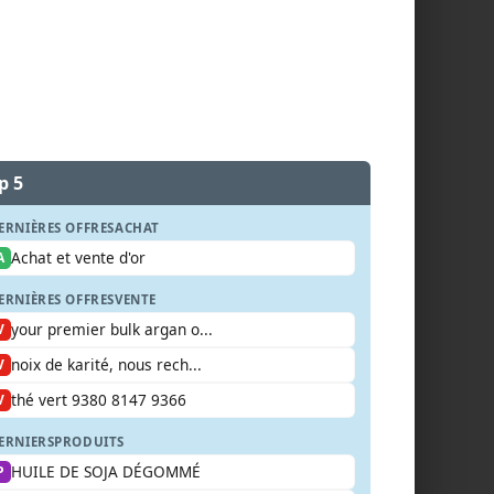
p 5
ERNIÈRES OFFRES
ACHAT
Achat et vente d'or
A
ERNIÈRES OFFRES
VENTE
your premier bulk argan o...
V
noix de karité, nous rech...
V
thé vert 9380 8147 9366
V
ERNIERS
PRODUITS
HUILE DE SOJA DÉGOMMÉ
P