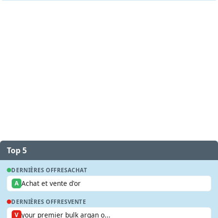
Top 5
DERNIÈRES OFFRES
ACHAT
Achat et vente d'or
A
DERNIÈRES OFFRES
VENTE
your premier bulk argan o...
V