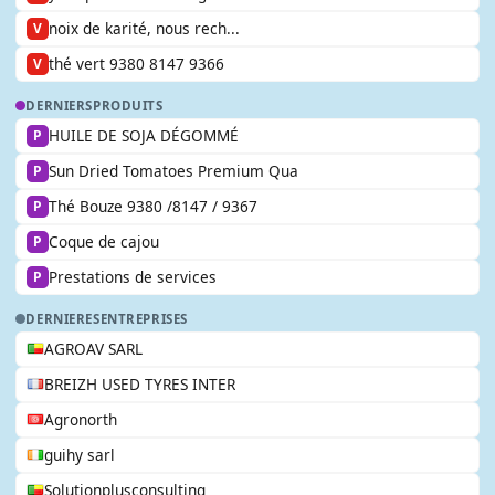
noix de karité, nous rech...
V
thé vert 9380 8147 9366
V
DERNIERS
PRODUITS
HUILE DE SOJA DÉGOMMÉ
P
Sun Dried Tomatoes Premium Qua
P
Thé Bouze 9380 /8147 / 9367
P
Coque de cajou
P
Prestations de services
P
DERNIERES
ENTREPRISES
AGROAV SARL
BREIZH USED TYRES INTER
Agronorth
guihy sarl
Solutionplusconsulting