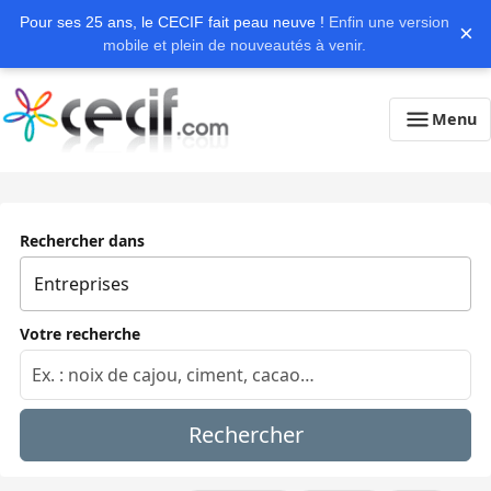
Pour ses 25 ans, le CECIF fait peau neuve !
Enfin une version
×
mobile et plein de nouveautés à venir.
Menu
Rechercher dans
Votre recherche
Rechercher