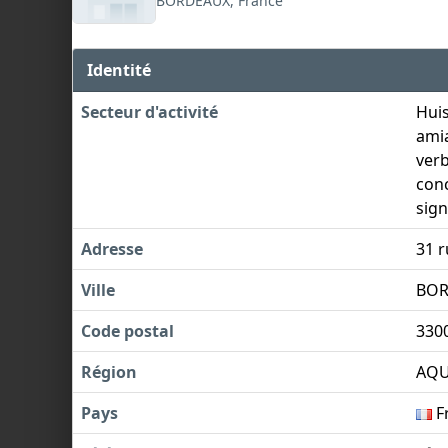
BORDEAUX, France
Identité
Secteur d'activité
Huis
amia
verb
con
sign
Adresse
31 
Ville
BOR
Code postal
330
Région
AQU
Pays
F