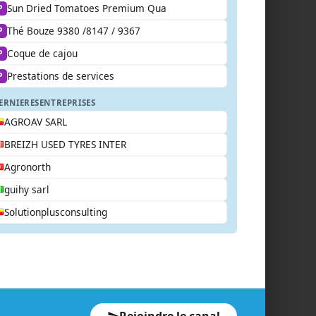
Sun Dried Tomatoes Premium Qua
P
Thé Bouze 9380 /8147 / 9367
P
Coque de cajou
P
Prestations de services
P
ERNIERES
ENTREPRISES
AGROAV SARL
BREIZH USED TYRES INTER
Agronorth
guihy sarl
Solutionplusconsulting
Rejoindre le canal