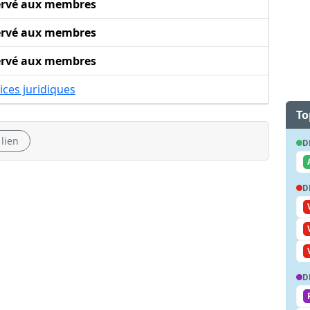
ervé aux membres
ervé aux membres
ervé aux membres
ices juridiques
To
 lien
D
D
D