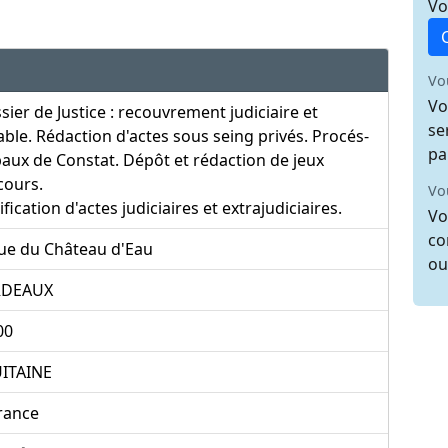
Vo
Vo
Vo
sier de Justice : recouvrement judiciaire et
se
ble. Rédaction d'actes sous seing privés. Procés-
pa
aux de Constat. Dépôt et rédaction de jeux
cours.
Vo
ification d'actes judiciaires et extrajudiciaires.
Vo
co
rue du Château d'Eau
ou
DEAUX
00
ITAINE
rance