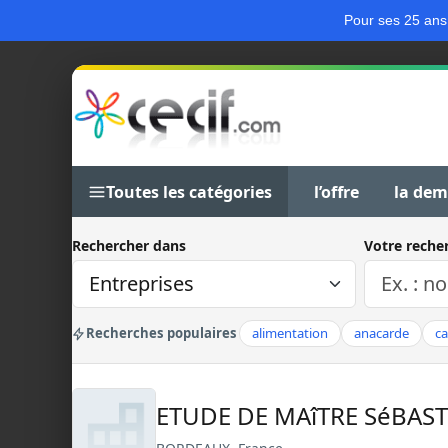
Pour ses 25 ans
Toutes les catégories
l’offre
la de
Rechercher dans
Votre reche
Recherches populaires
alimentation
anacarde
c
ETUDE DE MAîTRE SéBAS