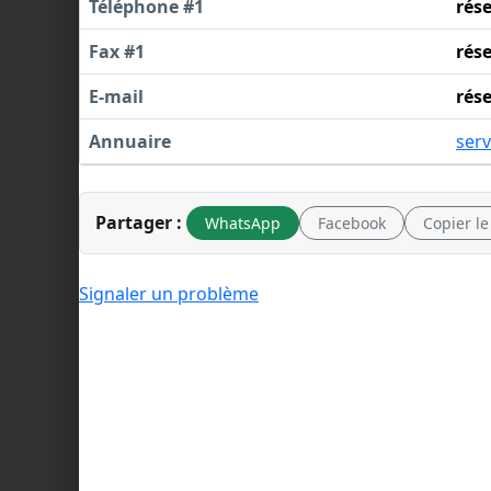
Téléphone #1
rés
Fax #1
rés
E-mail
rés
Annuaire
serv
Partager :
WhatsApp
Facebook
Copier le
Signaler un problème