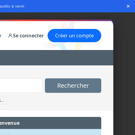
×
autés à venir.
Se connecter
Créer un compte
e
Rechercher
s…
envenue