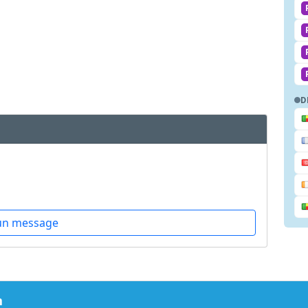
D
un message
m