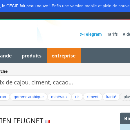
, le CECIF fait peau neuve !
Enfin une version mobile et plein de nouve
Telegram
Tarifs
Aid
mande
produits
entreprise
rche
acao
gomme arabique
minéraux
riz
ciment
karité
plu
Bi
TIEN FEUGNET