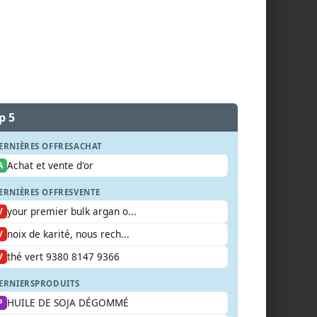
p 5
ERNIÈRES OFFRES
ACHAT
Achat et vente d'or
A
ERNIÈRES OFFRES
VENTE
your premier bulk argan o...
V
noix de karité, nous rech...
V
thé vert 9380 8147 9366
V
ERNIERS
PRODUITS
HUILE DE SOJA DÉGOMMÉ
P