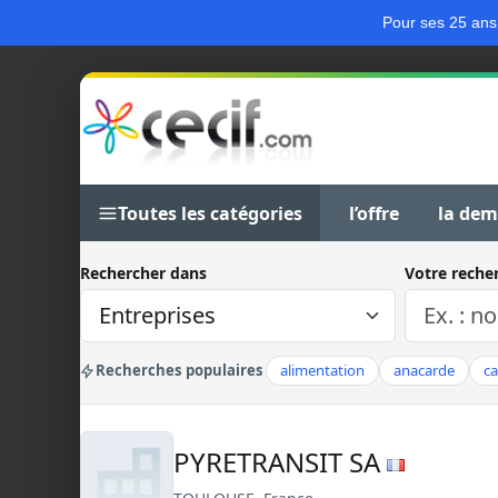
Pour ses 25 ans
Toutes les catégories
l’offre
la de
Rechercher dans
Votre reche
Recherches populaires
alimentation
anacarde
c
PYRETRANSIT SA