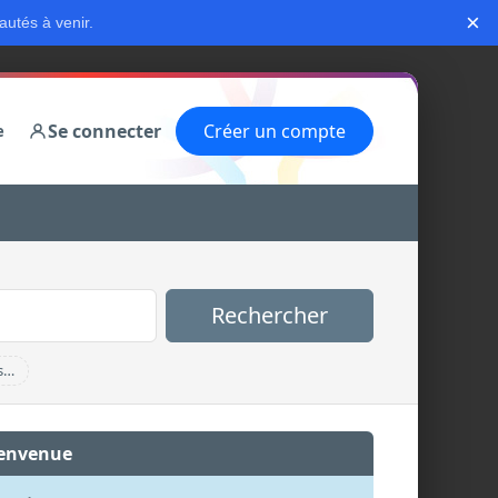
×
autés à venir.
Se connecter
Créer un compte
e
Rechercher
s…
envenue