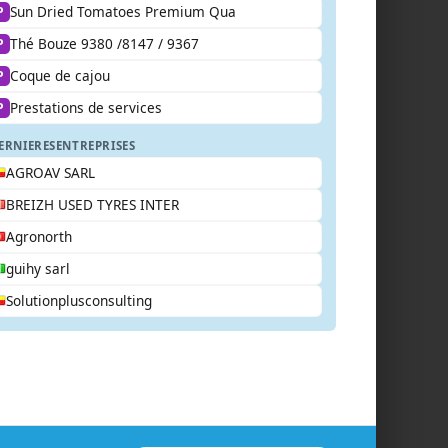
Sun Dried Tomatoes Premium Qua
P
Thé Bouze 9380 /8147 / 9367
P
Coque de cajou
P
Prestations de services
P
ERNIERES
ENTREPRISES
AGROAV SARL
BREIZH USED TYRES INTER
Agronorth
guihy sarl
Solutionplusconsulting