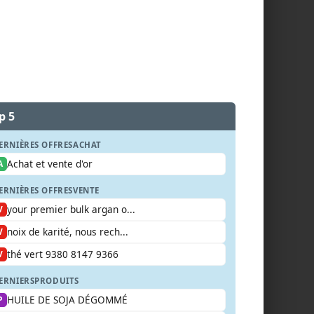
p 5
ERNIÈRES OFFRES
ACHAT
Achat et vente d'or
A
ERNIÈRES OFFRES
VENTE
your premier bulk argan o...
V
noix de karité, nous rech...
V
thé vert 9380 8147 9366
V
ERNIERS
PRODUITS
HUILE DE SOJA DÉGOMMÉ
P