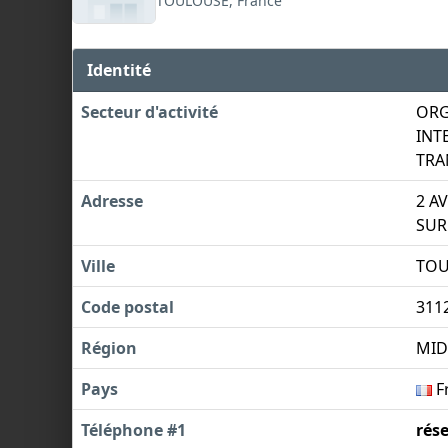
TOULOUSE, France
Identité
Secteur d'activité
ORG
INT
TRA
Adresse
2 A
SUR
Ville
TOU
Code postal
311
Région
MID
Pays
F
Téléphone #1
rés