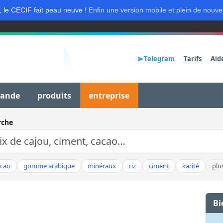
, le CECIF fait peau neuve !
Enfin une version mobile et plein de nouve
Telegram
Tarifs
Aid
mande
produits
entreprise
rche
acao
gomme arabique
minéraux
riz
ciment
karité
plu
Bi