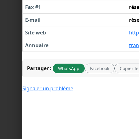
Fax #1
rés
E-mail
rés
Site web
http
Annuaire
tra
Partager :
WhatsApp
Facebook
Copier le
Signaler un problème