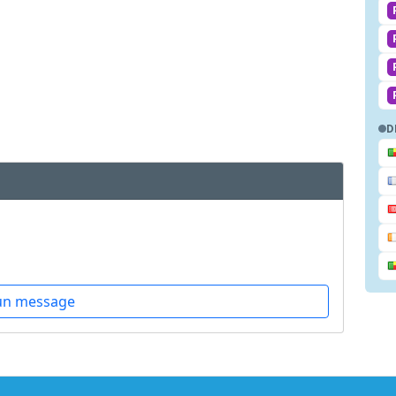
D
un message