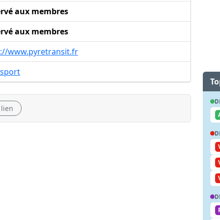
ervé aux membres
ervé aux membres
://www.pyretransit.fr
nsport
To
D
 lien
D
D