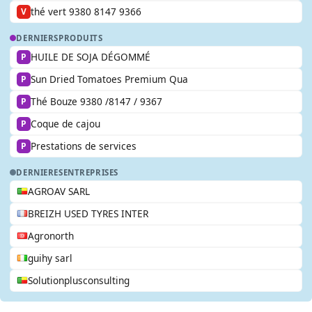
thé vert 9380 8147 9366
V
DERNIERS
PRODUITS
HUILE DE SOJA DÉGOMMÉ
P
Sun Dried Tomatoes Premium Qua
P
Thé Bouze 9380 /8147 / 9367
P
Coque de cajou
P
Prestations de services
P
DERNIERES
ENTREPRISES
AGROAV SARL
BREIZH USED TYRES INTER
Agronorth
guihy sarl
Solutionplusconsulting