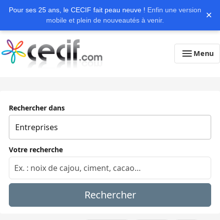
Pour ses 25 ans, le CECIF fait peau neuve !
Enfin une version
×
mobile et plein de nouveautés à venir.
Menu
Rechercher dans
Votre recherche
Rechercher