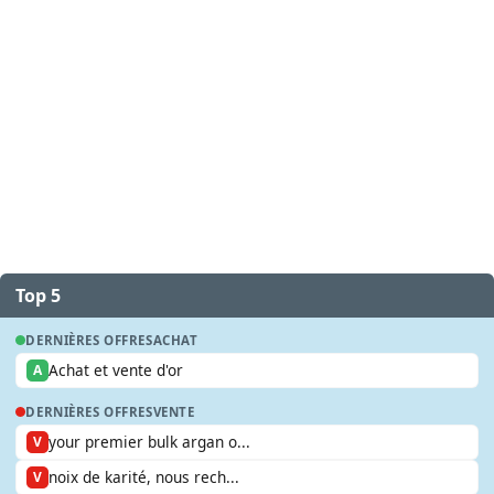
Top 5
DERNIÈRES OFFRES
ACHAT
Achat et vente d'or
A
DERNIÈRES OFFRES
VENTE
your premier bulk argan o...
V
noix de karité, nous rech...
V