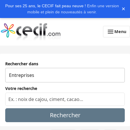
Pour ses 25 ans, le CECIF fait peau neuve !
Enfin une version
×
mobile et plein de nouveautés à venir.
Menu
Rechercher dans
Votre recherche
Rechercher