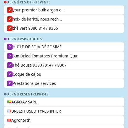
DERNIÈRES OFFRES
VENTE
your premier bulk argan o...
V
noix de karité, nous rech...
V
thé vert 9380 8147 9366
V
DERNIERS
PRODUITS
HUILE DE SOJA DÉGOMMÉ
P
Sun Dried Tomatoes Premium Qua
P
Thé Bouze 9380 /8147 / 9367
P
Coque de cajou
P
Prestations de services
P
DERNIERES
ENTREPRISES
AGROAV SARL
BREIZH USED TYRES INTER
Agronorth