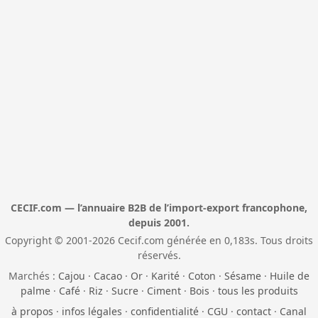
CECIF.com — l’annuaire B2B de l’import-export francophone,
depuis 2001.
Copyright © 2001-2026 Cecif.com générée en 0,183s. Tous droits
réservés.
Marchés :
Cajou
·
Cacao
·
Or
·
Karité
·
Coton
·
Sésame
·
Huile de
palme
·
Café
·
Riz
·
Sucre
·
Ciment
·
Bois
·
tous les produits
à propos
·
infos légales
·
confidentialité
·
CGU
·
contact
·
Canal