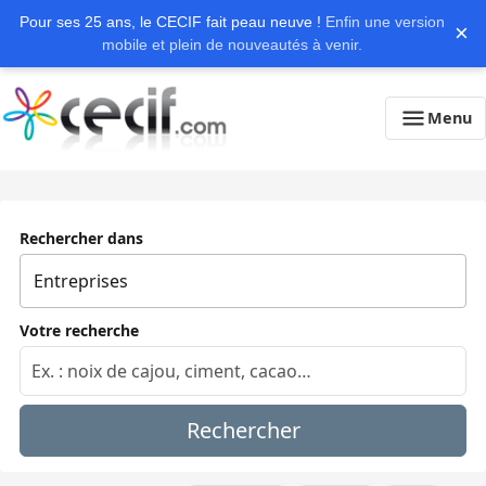
Pour ses 25 ans, le CECIF fait peau neuve !
Enfin une version
×
mobile et plein de nouveautés à venir.
Menu
Rechercher dans
Votre recherche
Rechercher