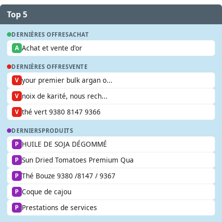
Top 5
DERNIÈRES OFFRES
ACHAT
Achat et vente d'or
A
DERNIÈRES OFFRES
VENTE
your premier bulk argan o...
V
noix de karité, nous rech...
V
thé vert 9380 8147 9366
V
DERNIERS
PRODUITS
HUILE DE SOJA DÉGOMMÉ
P
Sun Dried Tomatoes Premium Qua
P
Thé Bouze 9380 /8147 / 9367
P
Coque de cajou
P
Prestations de services
P