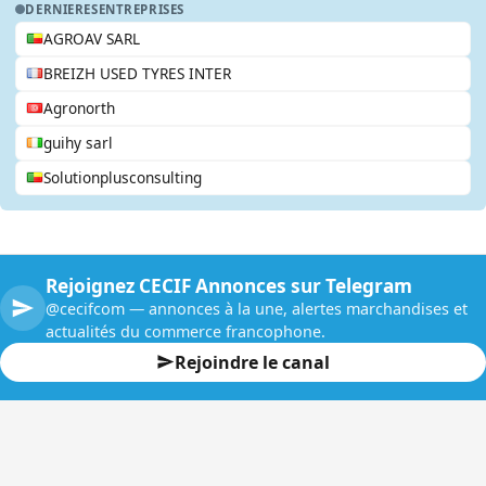
DERNIERES
ENTREPRISES
AGROAV SARL
BREIZH USED TYRES INTER
Agronorth
guihy sarl
Solutionplusconsulting
Rejoignez CECIF Annonces sur Telegram
@cecifcom — annonces à la une, alertes marchandises et
actualités du commerce francophone.
Rejoindre le canal