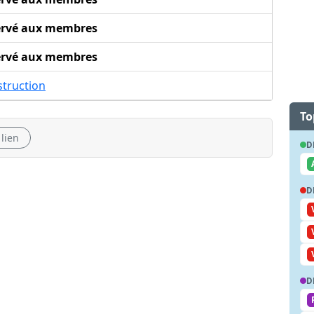
ervé aux membres
ervé aux membres
struction
To
 lien
D
D
D