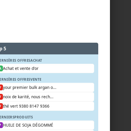
p 5
ERNIÈRES OFFRES
ACHAT
Achat et vente d'or
A
ERNIÈRES OFFRES
VENTE
your premier bulk argan o...
V
noix de karité, nous rech...
V
thé vert 9380 8147 9366
V
ERNIERS
PRODUITS
HUILE DE SOJA DÉGOMMÉ
P