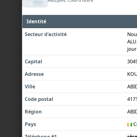
ABIDJAN, Côte-d'ivoire
Identité
Secteur d'activité
Nou
ALU
jour
Capital
304
Adresse
KOU
Ville
ABI
Code postal
417
Région
ABI
Pays
Cô
Téléphone #1
rés