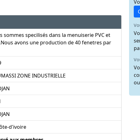
Vo
Vo
Vo
s sommes specilisés dans la menuiserie PVC et
se
.Nous avons une production de 40 fenetres par
pa
Vo
9
Vo
co
MASSI ZONE INDUSTRIELLE
ou
DJAN
1
DJAN
te-d'ivoire
ervé aux membres