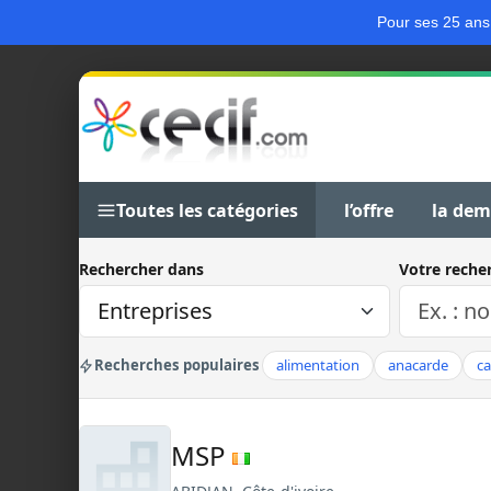
Pour ses 25 ans
Toutes les catégories
l’offre
la de
Rechercher dans
Votre reche
Recherches populaires
alimentation
anacarde
c
MSP