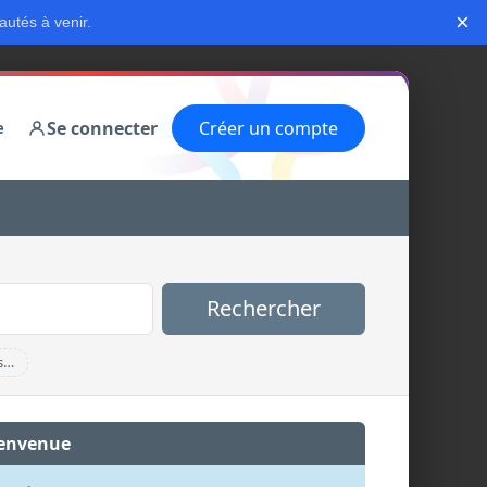
×
autés à venir.
Se connecter
Créer un compte
e
Rechercher
s…
envenue