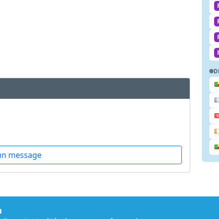
D
un message
m