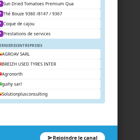
Sun Dried Tomatoes Premium Qua
P
Thé Bouze 9380 /8147 / 9367
P
Coque de cajou
P
Prestations de services
P
ERNIERES
ENTREPRISES
AGROAV SARL
BREIZH USED TYRES INTER
Agronorth
guihy sarl
Solutionplusconsulting
Rejoindre le canal