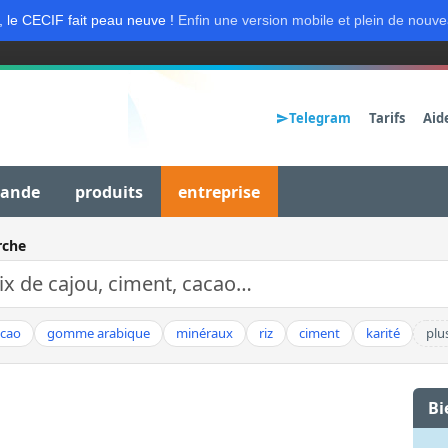
, le CECIF fait peau neuve !
Enfin une version mobile et plein de nouve
Telegram
Tarifs
Aid
mande
produits
entreprise
rche
acao
gomme arabique
minéraux
riz
ciment
karité
plu
Bi