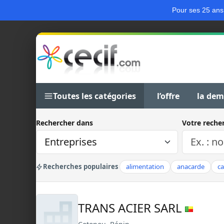
Pour ses 25 ans
Toutes les catégories
l’offre
la de
Rechercher dans
Votre reche
Recherches populaires
alimentation
anacarde
c
TRANS ACIER SARL