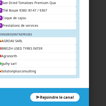
Sun Dried Tomatoes Premium Qua
P
Thé Bouze 9380 /8147 / 9367
P
Coque de cajou
P
Prestations de services
P
ERNIERES
ENTREPRISES
AGROAV SARL
BREIZH USED TYRES INTER
Agronorth
guihy sarl
Solutionplusconsulting
Rejoindre le canal