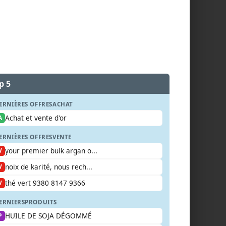
p 5
ERNIÈRES OFFRES
ACHAT
Achat et vente d'or
A
ERNIÈRES OFFRES
VENTE
your premier bulk argan o...
V
noix de karité, nous rech...
V
thé vert 9380 8147 9366
V
ERNIERS
PRODUITS
HUILE DE SOJA DÉGOMMÉ
P