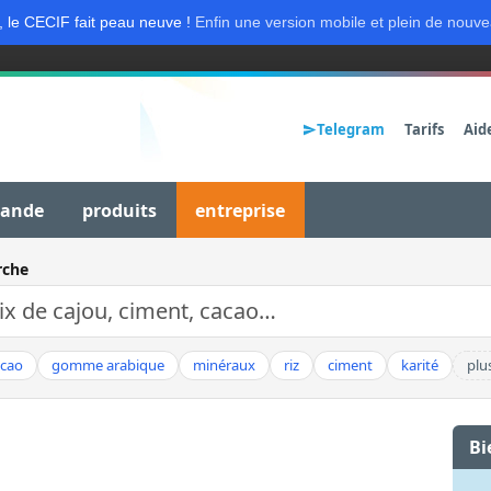
, le CECIF fait peau neuve !
Enfin une version mobile et plein de nouve
Telegram
Tarifs
Aid
mande
produits
entreprise
rche
acao
gomme arabique
minéraux
riz
ciment
karité
plu
Bi