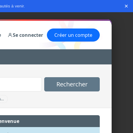
×
autés à venir.
Se connecter
Créer un compte
e
Rechercher
s…
envenue