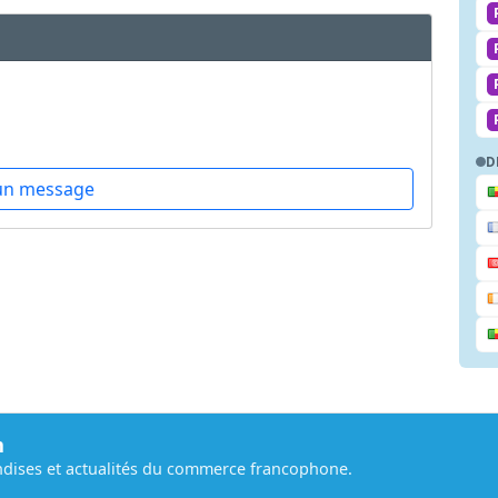
D
un message
m
dises et actualités du commerce francophone.