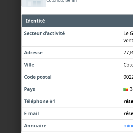
Cotonou, Bénin
Identité
Secteur d'activité
Le G
ven
Adresse
77,
Ville
Cot
Code postal
002
Pays
B
Téléphone #1
rés
E-mail
rés
Annuaire
min