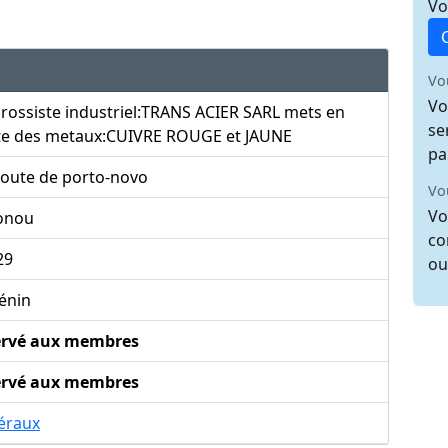
Vo
Vo
Vo
rossiste industriel:TRANS ACIER SARL mets en
se
te des metaux:CUIVRE ROUGE et JAUNE
pa
Route de porto-novo
Vo
Vo
onou
co
29
ou
énin
ervé aux membres
ervé aux membres
éraux