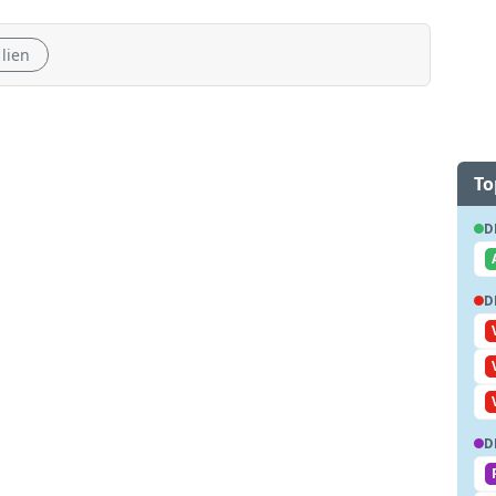
 lien
To
D
D
D