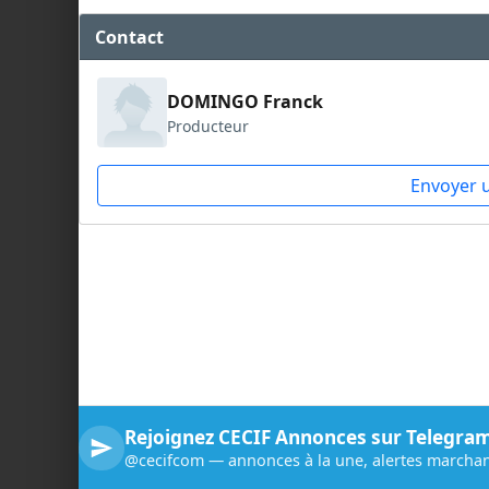
Contact
DOMINGO Franck
Producteur
Envoyer 
Rejoignez CECIF Annonces sur Telegra
@cecifcom — annonces à la une, alertes marchan