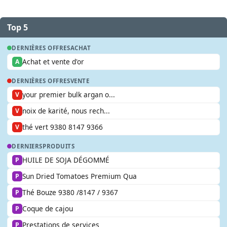
Top 5
DERNIÈRES OFFRES
ACHAT
Achat et vente d'or
A
DERNIÈRES OFFRES
VENTE
your premier bulk argan o...
V
noix de karité, nous rech...
V
thé vert 9380 8147 9366
V
DERNIERS
PRODUITS
HUILE DE SOJA DÉGOMMÉ
P
Sun Dried Tomatoes Premium Qua
P
Thé Bouze 9380 /8147 / 9367
P
Coque de cajou
P
Prestations de services
P