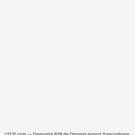
CECIF.com — l’annuaire B2B de l’import-export francophone,