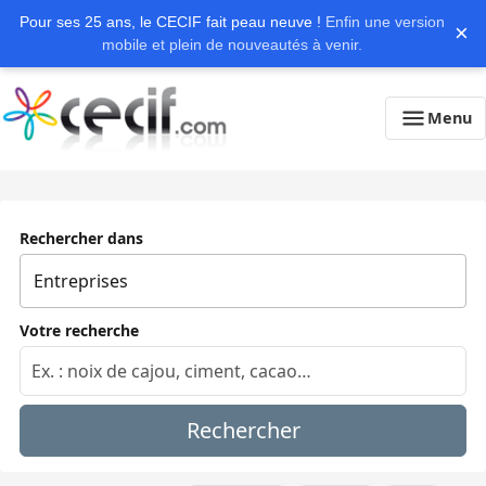
Pour ses 25 ans, le CECIF fait peau neuve !
Enfin une version
×
mobile et plein de nouveautés à venir.
Menu
Rechercher dans
Votre recherche
Rechercher