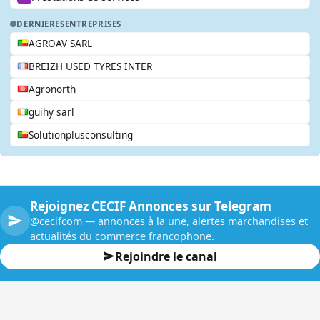
DERNIERES
ENTREPRISES
AGROAV SARL
BREIZH USED TYRES INTER
Agronorth
guihy sarl
Solutionplusconsulting
Rejoignez CECIF Annonces sur Telegram
@cecifcom — annonces à la une, alertes marchandises et
actualités du commerce francophone.
Rejoindre le canal