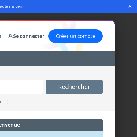
×
autés à venir.
Se connecter
Créer un compte
e
Rechercher
s…
envenue