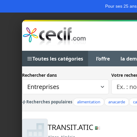
Pour ses 25 ans
Toutes les catégories
l’offre
la de
Rechercher dans
Votre reche
Recherches populaires
alimentation
anacarde
c
TRANSIT.ATIC