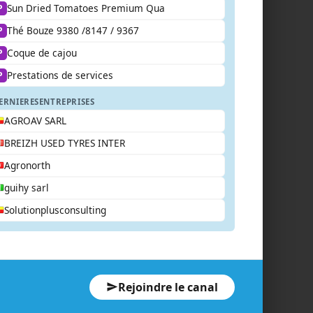
Sun Dried Tomatoes Premium Qua
P
Thé Bouze 9380 /8147 / 9367
P
Coque de cajou
P
Prestations de services
P
ERNIERES
ENTREPRISES
AGROAV SARL
BREIZH USED TYRES INTER
Agronorth
guihy sarl
Solutionplusconsulting
Rejoindre le canal