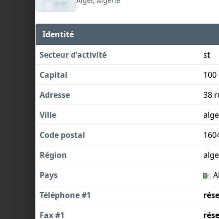
Alger, Algérie
Identité
Secteur d'activité
st
Capital
100 
Adresse
38 r
Ville
alge
Code postal
160
Région
alge
Pays
A
Téléphone #1
rés
Fax #1
rés