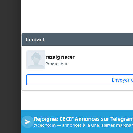
Contact
rezaig nacer
Producteur
Envoyer 
Rejoignez CECIF Annonces sur Telegra
@cecifcom — annonces à la une, alertes marchan