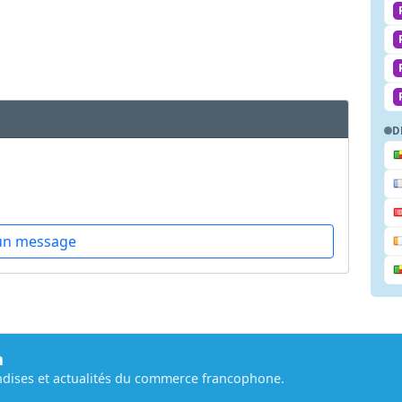
D
un message
m
dises et actualités du commerce francophone.