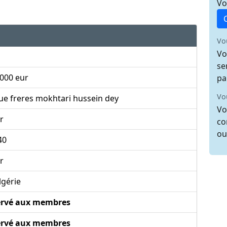
Vo
Vo
Vo
se
000 eur
pa
Vo
ue freres mokhtari hussein dey
Vo
r
co
ou
40
r
lgérie
ervé aux membres
ervé aux membres