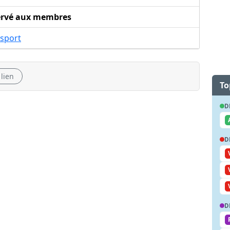
ervé aux membres
nsport
 lien
To
D
D
D