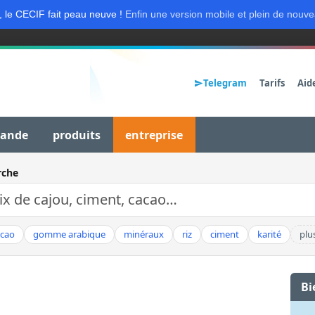
, le CECIF fait peau neuve !
Enfin une version mobile et plein de nouve
Telegram
Tarifs
Aid
mande
produits
entreprise
rche
acao
gomme arabique
minéraux
riz
ciment
karité
plu
Bi