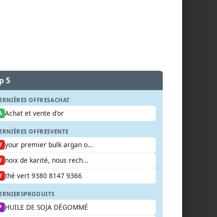
p 5
ERNIÈRES OFFRES
ACHAT
Achat et vente d'or
A
ERNIÈRES OFFRES
VENTE
your premier bulk argan o...
V
noix de karité, nous rech...
V
thé vert 9380 8147 9366
V
ERNIERS
PRODUITS
HUILE DE SOJA DÉGOMMÉ
P