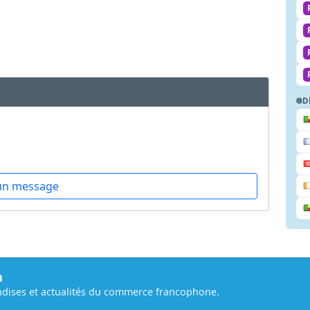
D
un message
m
dises et actualités du commerce francophone.