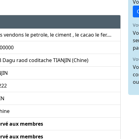
Vo
Vo
Vo
 vendons le petrole, le ciment , le cacao le fer....
se
000000
pa
Vo
 Dagu raod coditache TIANJIN (Chine)
Vo
NJIN
co
ou
222
IN
hine
ervé aux membres
ervé aux membres