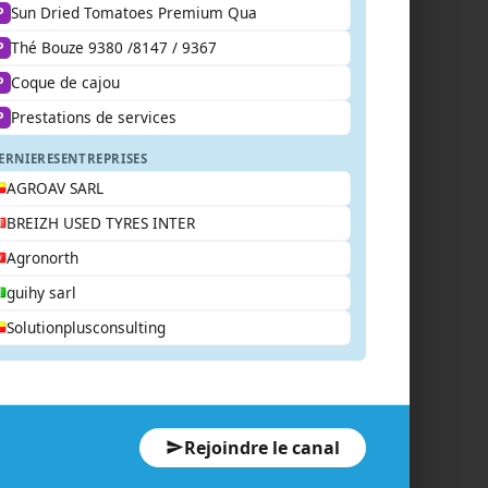
Sun Dried Tomatoes Premium Qua
P
Thé Bouze 9380 /8147 / 9367
P
Coque de cajou
P
Prestations de services
P
ERNIERES
ENTREPRISES
AGROAV SARL
BREIZH USED TYRES INTER
Agronorth
guihy sarl
Solutionplusconsulting
Rejoindre le canal