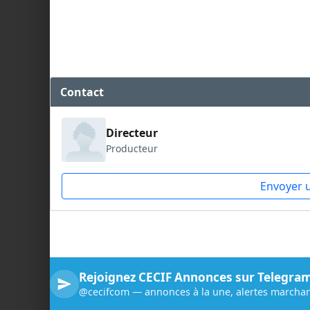
Contact
Directeur
Producteur
Envoyer 
Rejoignez CECIF Annonces sur Telegra
@cecifcom — annonces à la une, alertes marchan