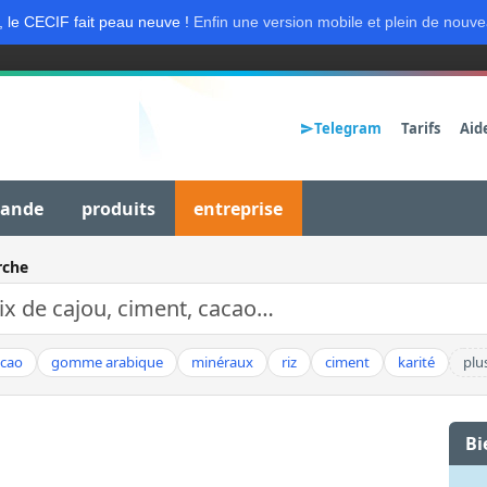
, le CECIF fait peau neuve !
Enfin une version mobile et plein de nouve
Telegram
Tarifs
Aid
mande
produits
entreprise
rche
acao
gomme arabique
minéraux
riz
ciment
karité
plu
Bi