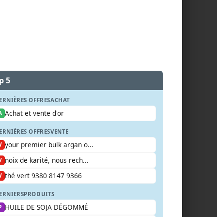
p 5
ERNIÈRES OFFRES
ACHAT
Achat et vente d'or
A
ERNIÈRES OFFRES
VENTE
your premier bulk argan o...
V
noix de karité, nous rech...
V
thé vert 9380 8147 9366
V
ERNIERS
PRODUITS
HUILE DE SOJA DÉGOMMÉ
P