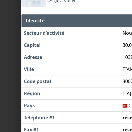
TIANJIN, Chine
Identité
Secteur d'activité
Nous
Capital
30.
Adresse
1038
Ville
TIA
Code postal
300
Région
TIAJ
Pays
C
Téléphone #1
rés
Fax #1
rés