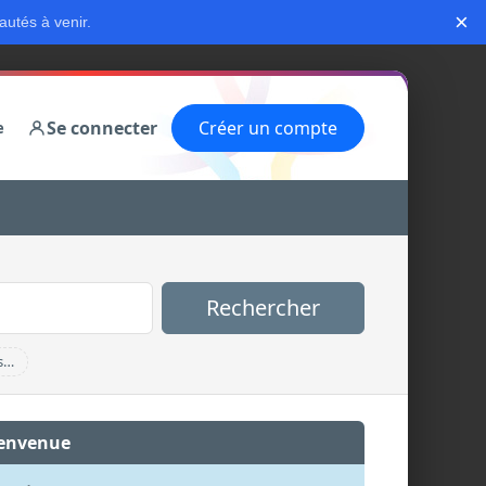
×
autés à venir.
Se connecter
Créer un compte
e
Rechercher
s…
envenue