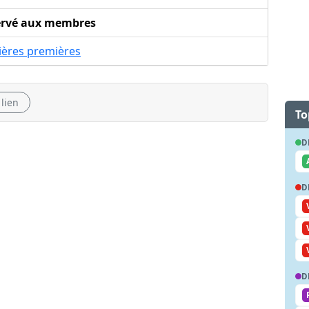
ervé aux membres
ières premières
 lien
To
D
D
D