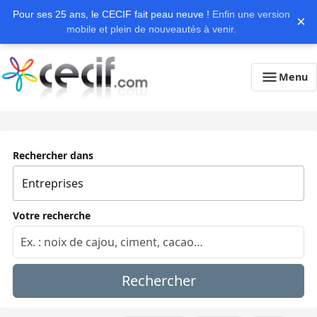
Pour ses 25 ans, le CECIF fait peau neuve !
Enfin une version
×
mobile et plein de nouveautés à venir.
Menu
Rechercher dans
Votre recherche
Rechercher