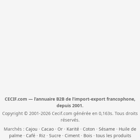
CECIF.com — l’annuaire B2B de l’import-export francophone,
depuis 2001.
Copyright © 2001-2026 Cecif.com générée en 0,163s. Tous droits
réservés.
Marchés :
Cajou
·
Cacao
·
Or
·
Karité
·
Coton
·
Sésame
·
Huile de
palme
·
Café
·
Riz
·
Sucre
·
Ciment
·
Bois
·
tous les produits