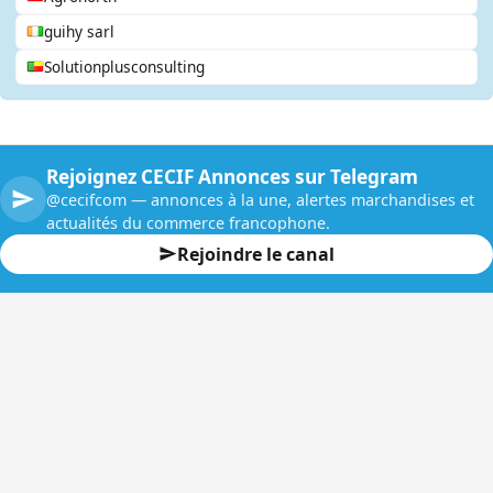
guihy sarl
Solutionplusconsulting
Rejoignez CECIF Annonces sur Telegram
@cecifcom — annonces à la une, alertes marchandises et
actualités du commerce francophone.
Rejoindre le canal