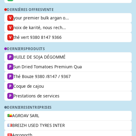
DERNIÈRES OFFRES
VENTE
your premier bulk argan o...
V
noix de karité, nous rech...
V
thé vert 9380 8147 9366
V
DERNIERS
PRODUITS
HUILE DE SOJA DÉGOMMÉ
P
Sun Dried Tomatoes Premium Qua
P
Thé Bouze 9380 /8147 / 9367
P
Coque de cajou
P
Prestations de services
P
DERNIERES
ENTREPRISES
AGROAV SARL
BREIZH USED TYRES INTER
Agronorth