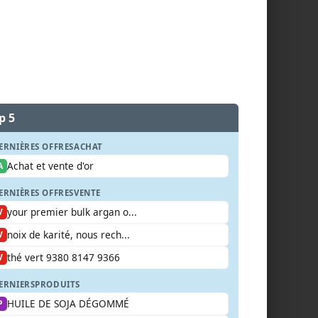
p 5
ERNIÈRES OFFRES
ACHAT
Achat et vente d'or
A
ERNIÈRES OFFRES
VENTE
your premier bulk argan o...
V
noix de karité, nous rech...
V
thé vert 9380 8147 9366
V
ERNIERS
PRODUITS
HUILE DE SOJA DÉGOMMÉ
P