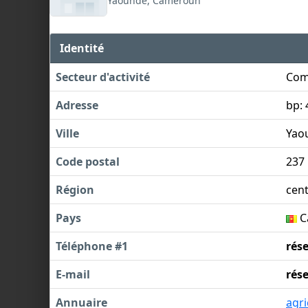
Yaounde, Cameroun
Identité
Secteur d'activité
Com
Adresse
bp: 
Ville
Yao
Code postal
237
Région
cen
Pays
C
Téléphone #1
rés
E-mail
rés
Annuaire
agri