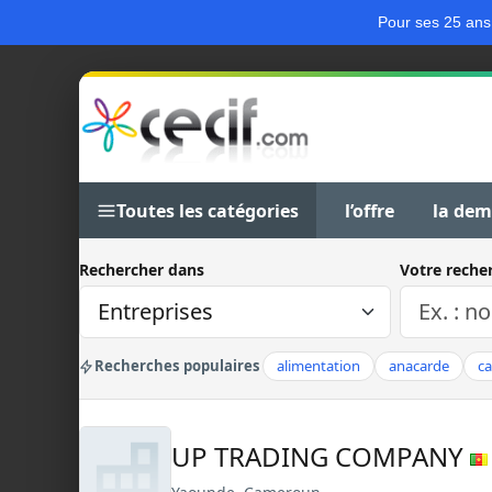
Pour ses 25 ans
Toutes les catégories
l’offre
la de
Rechercher dans
Votre reche
Recherches populaires
alimentation
anacarde
c
UP TRADING COMPANY