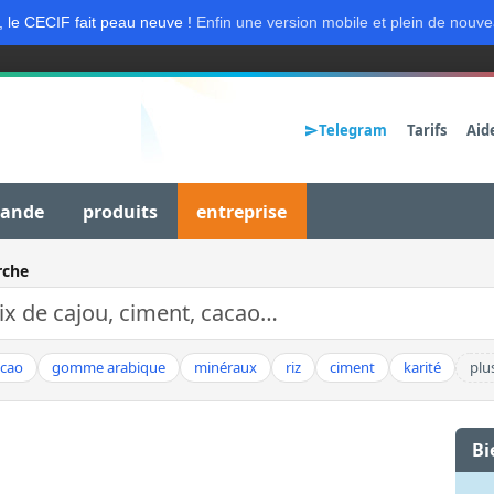
, le CECIF fait peau neuve !
Enfin une version mobile et plein de nouve
Telegram
Tarifs
Aid
mande
produits
entreprise
rche
acao
gomme arabique
minéraux
riz
ciment
karité
plu
Bi