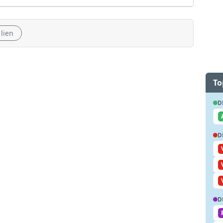
 lien
To
D
D
D