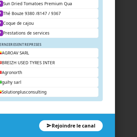
Sun Dried Tomatoes Premium Qua
P
Thé Bouze 9380 /8147 / 9367
P
Coque de cajou
P
Prestations de services
P
ERNIERES
ENTREPRISES
AGROAV SARL
BREIZH USED TYRES INTER
Agronorth
guihy sarl
Solutionplusconsulting
Rejoindre le canal