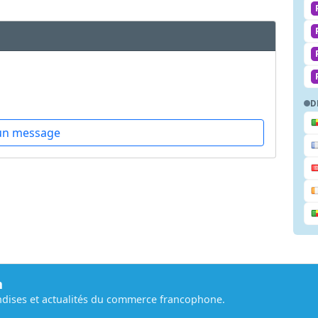
D
un message
m
dises et actualités du commerce francophone.