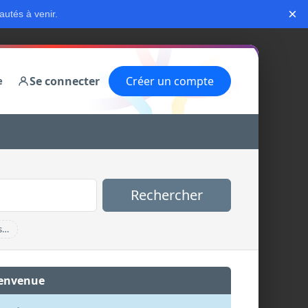
×
autés à venir.
Se connecter
Créer un compte
e
Rechercher
s…
envenue