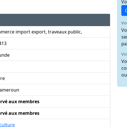
Vo
Vo
Vo
merce import export, traveaux public,
se
413
pa
Vo
unde
Vo
co
ou
tre
ameroun
ervé aux membres
ervé aux membres
culture