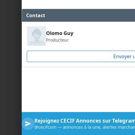
Contact
Olomo Guy
Producteur
Envoyer 
Rejoignez CECIF Annonces sur Telegra
@cecifcom — annonces à la une, alertes marchan