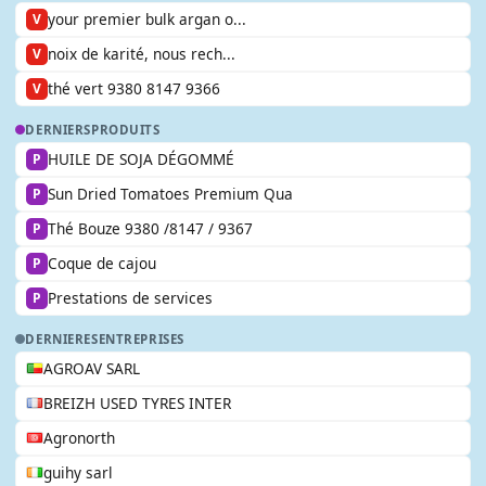
your premier bulk argan o...
V
noix de karité, nous rech...
V
thé vert 9380 8147 9366
V
DERNIERS
PRODUITS
HUILE DE SOJA DÉGOMMÉ
P
Sun Dried Tomatoes Premium Qua
P
Thé Bouze 9380 /8147 / 9367
P
Coque de cajou
P
Prestations de services
P
DERNIERES
ENTREPRISES
AGROAV SARL
BREIZH USED TYRES INTER
Agronorth
guihy sarl