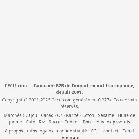
CECIF.com — l’annuaire B2B de l’import-export francophone,
depuis 2001.
Copyright © 2001-2026 Cecif.com générée en 0,277s. Tous droits
réservés.
Marchés :
Cajou
·
Cacao
·
Or
·
Karité
·
Coton
·
Sésame
·
Huile de
palme
·
Café
·
Riz
·
Sucre
·
Ciment
·
Bois
·
tous les produits
à propos
·
infos légales
·
confidentialité
·
CGU
·
contact
·
Canal
Telegram