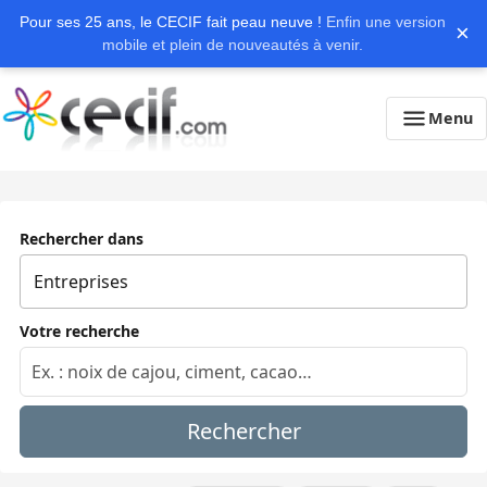
Pour ses 25 ans, le CECIF fait peau neuve !
Enfin une version
×
mobile et plein de nouveautés à venir.
Menu
Rechercher dans
Votre recherche
Rechercher