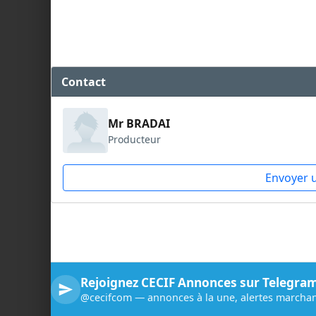
Contact
Mr BRADAI
Producteur
Envoyer 
Rejoignez CECIF Annonces sur Telegra
@cecifcom — annonces à la une, alertes marchan