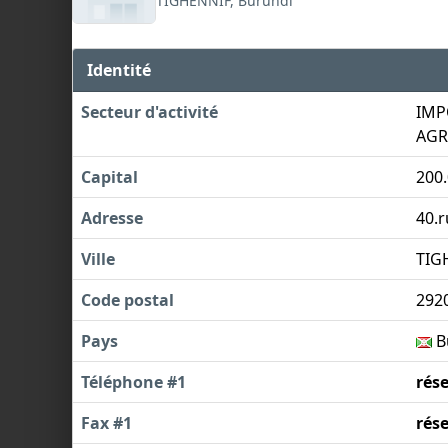
TIGHENNIF, Burundi
Identité
Secteur d'activité
IMP
AGR
Capital
200
Adresse
40.r
Ville
TIG
Code postal
292
Pays
B
Téléphone #1
rés
Fax #1
rés