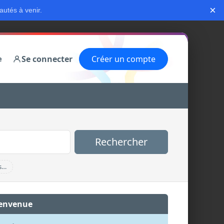
×
autés à venir.
Se connecter
Créer un compte
e
Rechercher
s…
envenue