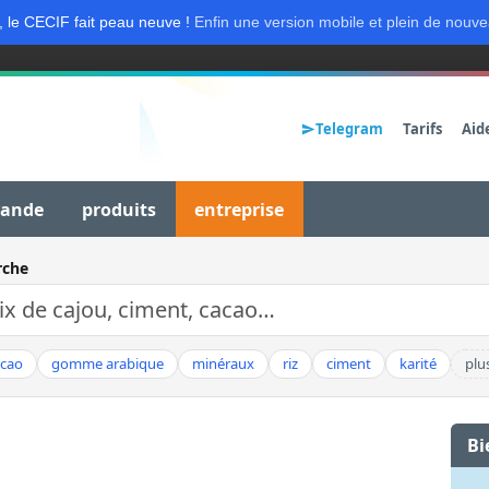
, le CECIF fait peau neuve !
Enfin une version mobile et plein de nouve
Telegram
Tarifs
Aid
mande
produits
entreprise
rche
acao
gomme arabique
minéraux
riz
ciment
karité
plu
Bi