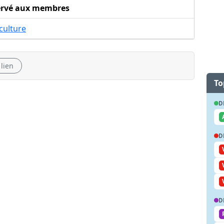
ervé aux membres
culture
 lien
To
D
D
D