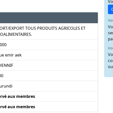
Vo
Vo
Vo
ORT/EXPORT TOUS PRODUITS AGRICOLES ET
se
OALIMENTAIRES.
pa
.000
Vo
Vo
ue emir aek
co
HENNIF
ou
00
urundi
ervé aux membres
ervé aux membres