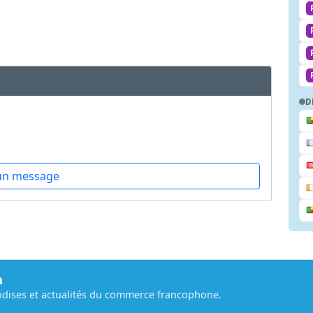
D
un message
m
dises et actualités du commerce francophone.