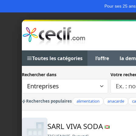
Pour ses 25 ans
Toutes les catégories
l’offre
la de
Rechercher dans
Votre reche
Recherches populaires
alimentation
anacarde
c
SARL VIVA SODA