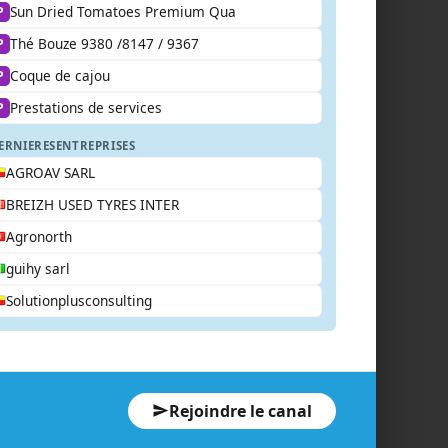
Sun Dried Tomatoes Premium Qua
P
Thé Bouze 9380 /8147 / 9367
P
Coque de cajou
P
Prestations de services
P
ERNIERES
ENTREPRISES
AGROAV SARL
BREIZH USED TYRES INTER
Agronorth
guihy sarl
Solutionplusconsulting
Rejoindre le canal