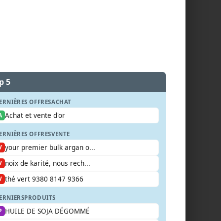
p 5
ERNIÈRES OFFRES
ACHAT
Achat et vente d'or
A
ERNIÈRES OFFRES
VENTE
your premier bulk argan o...
V
noix de karité, nous rech...
V
thé vert 9380 8147 9366
V
ERNIERS
PRODUITS
HUILE DE SOJA DÉGOMMÉ
P