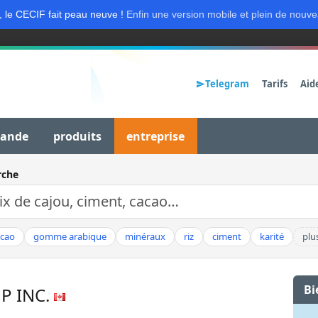
, le CECIF fait peau neuve !
Enfin une version mobile et plein de nouve
Telegram
Tarifs
Aid
mande
produits
entreprise
rche
acao
gomme arabique
minéraux
riz
ciment
karité
plu
Bi
P INC.