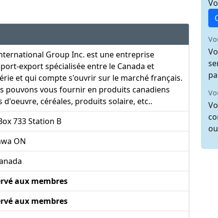
Vo
Vo
Vo
nternational Group Inc. est une entreprise
se
port-export spécialisée entre le Canada et
pa
gérie et qui compte s'ouvrir sur le marché français.
s pouvons vous fournir en produits canadiens
Vo
s d'oeuvre, céréales, produits solaire, etc..
Vo
co
ox 733 Station B
ou
awa ON
anada
ervé aux membres
ervé aux membres