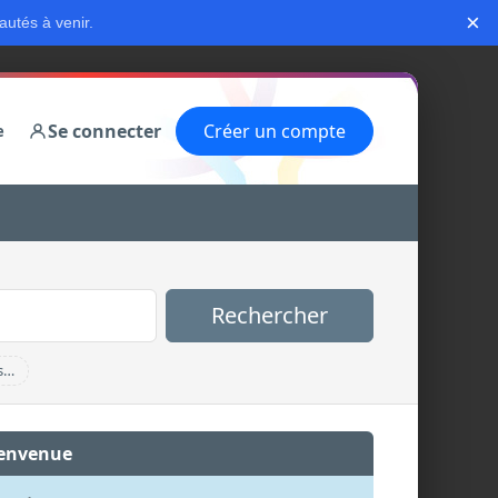
×
autés à venir.
Se connecter
Créer un compte
e
Rechercher
s…
envenue