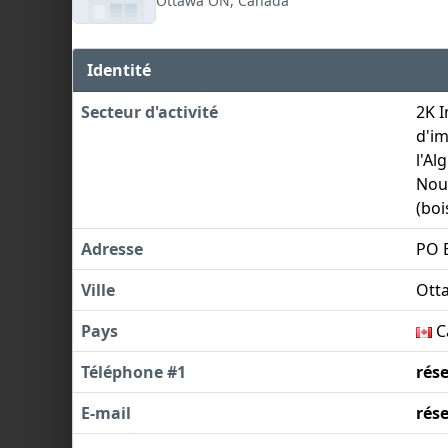
Ottawa ON, Canada
Identité
Secteur d'activité
2K I
d'im
l'Al
Nou
(boi
Adresse
PO B
Ville
Ott
Pays
C
Téléphone #1
rés
E-mail
rés