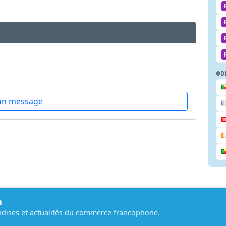
D
un message
m
dises et actualités du commerce francophone.