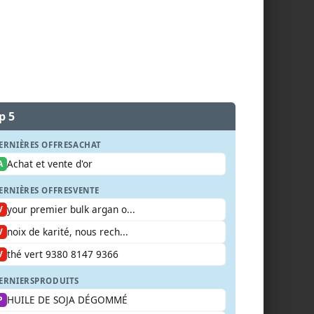
p 5
ERNIÈRES OFFRES
ACHAT
Achat et vente d'or
A
ERNIÈRES OFFRES
VENTE
your premier bulk argan o...
V
noix de karité, nous rech...
V
thé vert 9380 8147 9366
V
ERNIERS
PRODUITS
HUILE DE SOJA DÉGOMMÉ
P