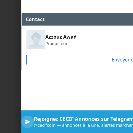
Contact
Azzouz Awad
Producteur
Envoyer 
Rejoignez CECIF Annonces sur Telegra
@cecifcom — annonces à la une, alertes marchan