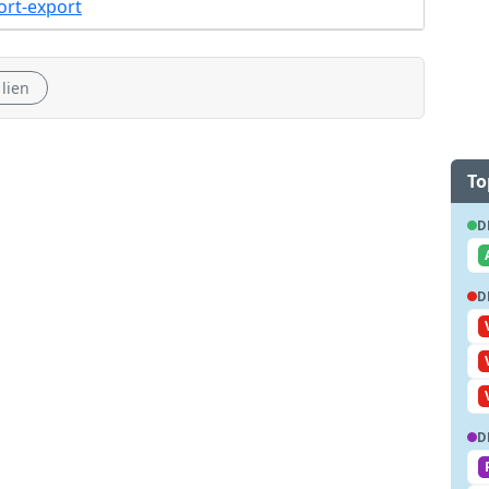
ort-export
 lien
To
D
D
D