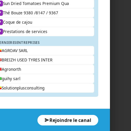
Sun Dried Tomatoes Premium Qua
P
Thé Bouze 9380 /8147 / 9367
P
Coque de cajou
P
Prestations de services
P
ERNIERES
ENTREPRISES
AGROAV SARL
BREIZH USED TYRES INTER
Agronorth
guihy sarl
Solutionplusconsulting
Rejoindre le canal