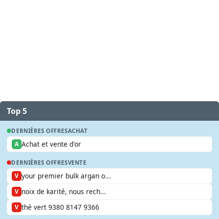
Top 5
DERNIÈRES OFFRES
ACHAT
Achat et vente d'or
A
DERNIÈRES OFFRES
VENTE
your premier bulk argan o...
V
noix de karité, nous rech...
V
thé vert 9380 8147 9366
V