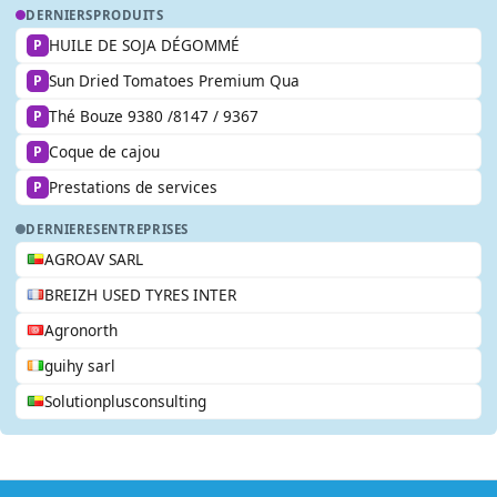
DERNIERS
PRODUITS
HUILE DE SOJA DÉGOMMÉ
P
Sun Dried Tomatoes Premium Qua
P
Thé Bouze 9380 /8147 / 9367
P
Coque de cajou
P
Prestations de services
P
DERNIERES
ENTREPRISES
AGROAV SARL
BREIZH USED TYRES INTER
Agronorth
guihy sarl
Solutionplusconsulting