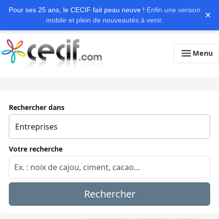
Pour ses 25 ans, le CECIF fait peau neuve !
Enfin une version
×
mobile et plein de nouveautés à venir.
Menu
Rechercher dans
Votre recherche
Rechercher