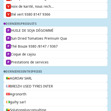
noix de karité, nous rech...
V
thé vert 9380 8147 9366
V
DERNIERS
PRODUITS
HUILE DE SOJA DÉGOMMÉ
P
Sun Dried Tomatoes Premium Qua
P
Thé Bouze 9380 /8147 / 9367
P
Coque de cajou
P
Prestations de services
P
DERNIERES
ENTREPRISES
AGROAV SARL
BREIZH USED TYRES INTER
Agronorth
guihy sarl
Solutionplusconsulting