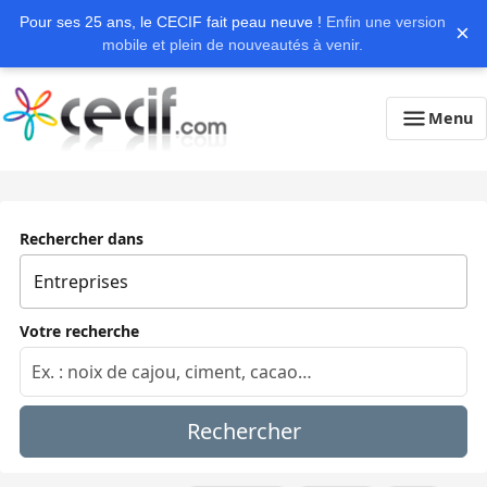
Pour ses 25 ans, le CECIF fait peau neuve !
Enfin une version
×
mobile et plein de nouveautés à venir.
Menu
Rechercher dans
Votre recherche
Rechercher