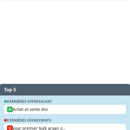
Top 5
DERNIÈRES OFFRES
ACHAT
Achat et vente d'or
A
DERNIÈRES OFFRES
VENTE
your premier bulk argan o...
V