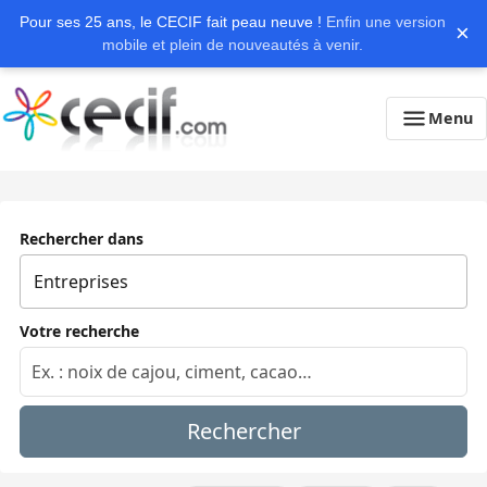
Pour ses 25 ans, le CECIF fait peau neuve !
Enfin une version
×
mobile et plein de nouveautés à venir.
Menu
Rechercher dans
Votre recherche
Rechercher