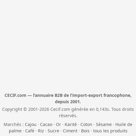
CECIF.com — l’annuaire B2B de l’import-export francophone,
depuis 2001.
Copyright © 2001-2026 Cecif.com générée en 0,143s. Tous droits
réservés.
Marchés :
Cajou
·
Cacao
·
Or
·
Karité
·
Coton
·
Sésame
·
Huile de
palme
·
Café
·
Riz
·
Sucre
·
Ciment
·
Bois
·
tous les produits