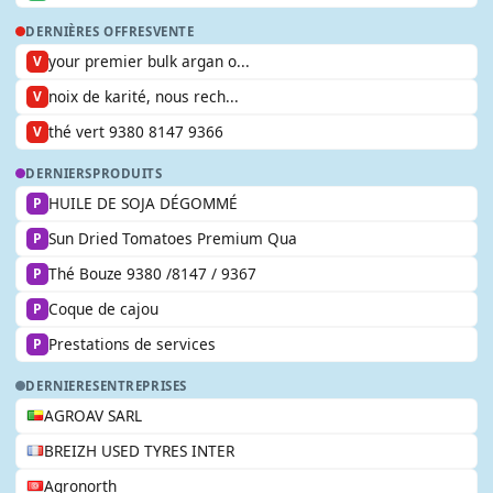
DERNIÈRES OFFRES
VENTE
your premier bulk argan o...
V
noix de karité, nous rech...
V
thé vert 9380 8147 9366
V
DERNIERS
PRODUITS
HUILE DE SOJA DÉGOMMÉ
P
Sun Dried Tomatoes Premium Qua
P
Thé Bouze 9380 /8147 / 9367
P
Coque de cajou
P
Prestations de services
P
DERNIERES
ENTREPRISES
AGROAV SARL
BREIZH USED TYRES INTER
Agronorth