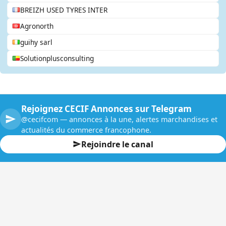
BREIZH USED TYRES INTER
Agronorth
guihy sarl
Solutionplusconsulting
Rejoignez CECIF Annonces sur Telegram
@cecifcom — annonces à la une, alertes marchandises et
actualités du commerce francophone.
Rejoindre le canal