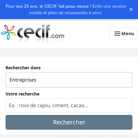
Pour ses 25 ans, le CECIF fait peau neuve !
Enfin une version
×
mobile et plein de nouveautés à venir.
Menu
Rechercher dans
Votre recherche
Rechercher