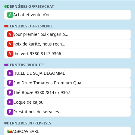
DERNIÈRES OFFRES
ACHAT
Achat et vente d'or
A
DERNIÈRES OFFRES
VENTE
your premier bulk argan o...
V
noix de karité, nous rech...
V
thé vert 9380 8147 9366
V
DERNIERS
PRODUITS
HUILE DE SOJA DÉGOMMÉ
P
Sun Dried Tomatoes Premium Qua
P
Thé Bouze 9380 /8147 / 9367
P
Coque de cajou
P
Prestations de services
P
DERNIERES
ENTREPRISES
AGROAV SARL