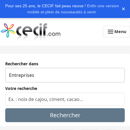
Pour ses 25 ans, le CECIF fait peau neuve !
Enfin une version
×
mobile et plein de nouveautés à venir.
Menu
Rechercher dans
Votre recherche
Rechercher