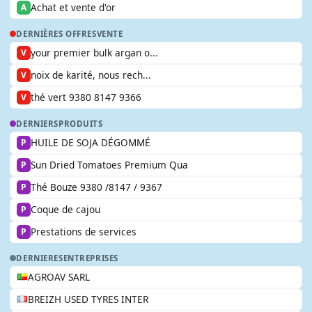
Achat et vente d'or
A
DERNIÈRES OFFRES
VENTE
your premier bulk argan o...
V
noix de karité, nous rech...
V
thé vert 9380 8147 9366
V
DERNIERS
PRODUITS
HUILE DE SOJA DÉGOMMÉ
P
Sun Dried Tomatoes Premium Qua
P
Thé Bouze 9380 /8147 / 9367
P
Coque de cajou
P
Prestations de services
P
DERNIERES
ENTREPRISES
AGROAV SARL
BREIZH USED TYRES INTER