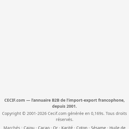
CECIF.com — l’annuaire B2B de l’import-export francophone,
depuis 2001.
Copyright © 2001-2026 Cecif.com générée en 0,169s. Tous droits
réservés.
Marchés :
Cajou
·
Cacao
·
Or
·
Karité
·
Coton
·
Sésame
·
Huile de