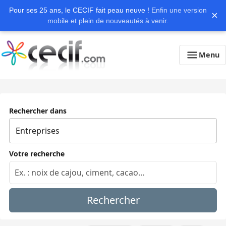
Pour ses 25 ans, le CECIF fait peau neuve !
Enfin une version
×
mobile et plein de nouveautés à venir.
Menu
Rechercher dans
Votre recherche
Rechercher