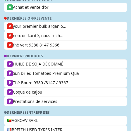
Achat et vente d'or
A
DERNIÈRES OFFRES
VENTE
your premier bulk argan o...
V
noix de karité, nous rech...
V
thé vert 9380 8147 9366
V
DERNIERS
PRODUITS
HUILE DE SOJA DÉGOMMÉ
P
Sun Dried Tomatoes Premium Qua
P
Thé Bouze 9380 /8147 / 9367
P
Coque de cajou
P
Prestations de services
P
DERNIERES
ENTREPRISES
AGROAV SARL
BREIZH USED TYRES INTER