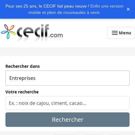
Pour ses 25 ans, le CECIF fait peau neuve !
Enfin une version
×
mobile et plein de nouveautés à venir.
Menu
Rechercher dans
Votre recherche
Rechercher