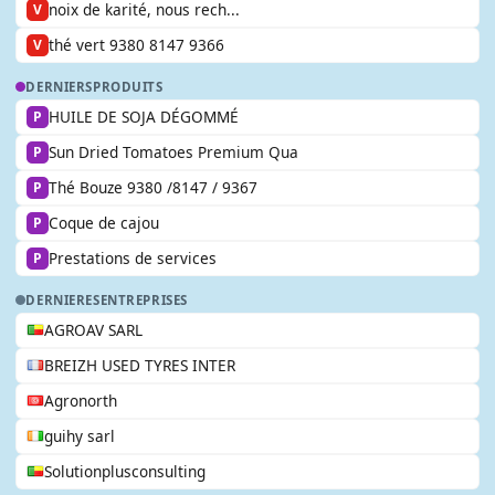
noix de karité, nous rech...
V
thé vert 9380 8147 9366
V
DERNIERS
PRODUITS
HUILE DE SOJA DÉGOMMÉ
P
Sun Dried Tomatoes Premium Qua
P
Thé Bouze 9380 /8147 / 9367
P
Coque de cajou
P
Prestations de services
P
DERNIERES
ENTREPRISES
AGROAV SARL
BREIZH USED TYRES INTER
Agronorth
guihy sarl
Solutionplusconsulting