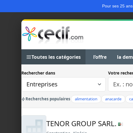
Pour ses 25 ans
Toutes les catégories
l’offre
la de
Rechercher dans
Votre reche
Recherches populaires
alimentation
anacarde
c
TENOR GROUP SARL.