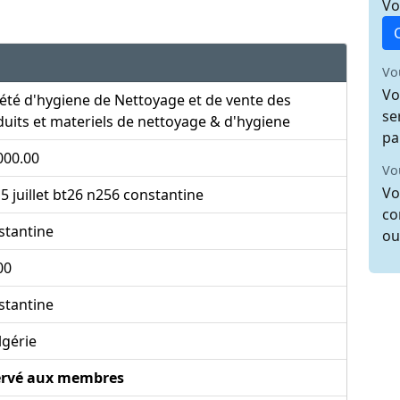
Vo
Vo
Vo
été d'hygiene de Nettoyage et de vente des
se
uits et materiels de nettoyage & d'hygiene
pa
000.00
Vo
Vo
 5 juillet bt26 n256 constantine
co
stantine
ou
00
stantine
lgérie
ervé aux membres