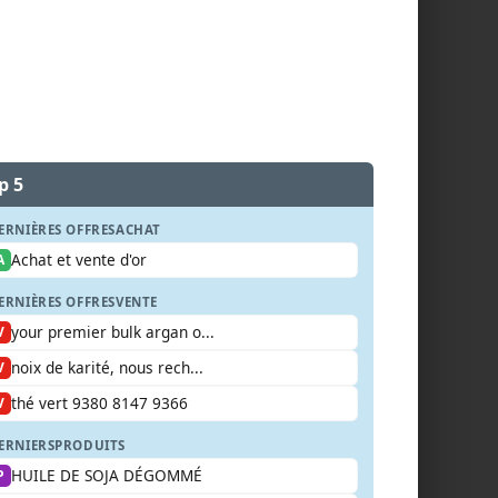
p 5
ERNIÈRES OFFRES
ACHAT
Achat et vente d'or
A
ERNIÈRES OFFRES
VENTE
your premier bulk argan o...
V
noix de karité, nous rech...
V
thé vert 9380 8147 9366
V
ERNIERS
PRODUITS
HUILE DE SOJA DÉGOMMÉ
P