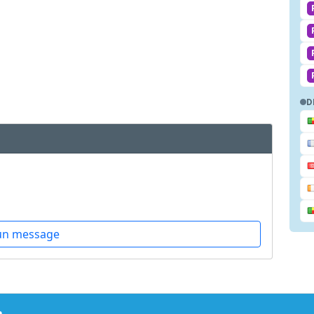
D
un message
m