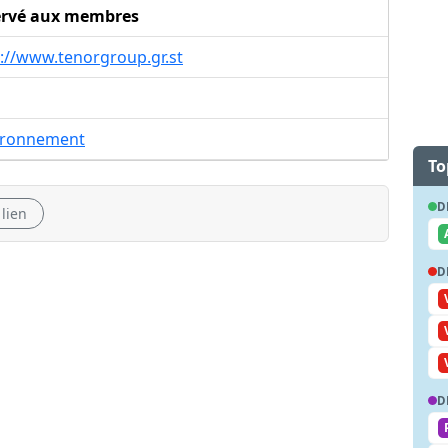
ervé aux membres
://www.tenorgroup.gr.st
ironnement
To
D
 lien
D
D