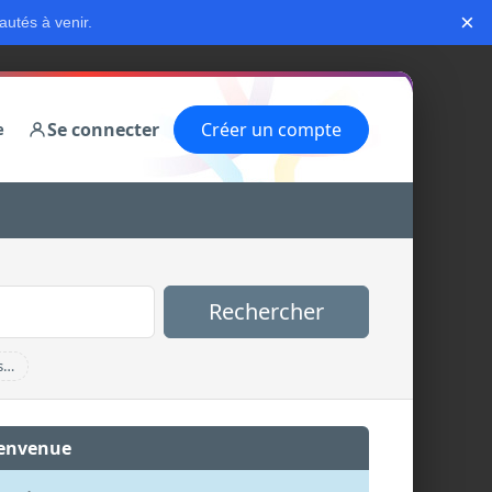
×
autés à venir.
Se connecter
Créer un compte
e
Rechercher
s…
envenue