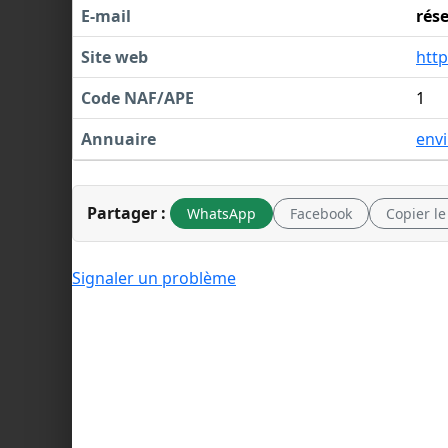
E-mail
rés
Site web
http
Code NAF/APE
1
Annuaire
env
Partager :
WhatsApp
Facebook
Copier le
Signaler un problème