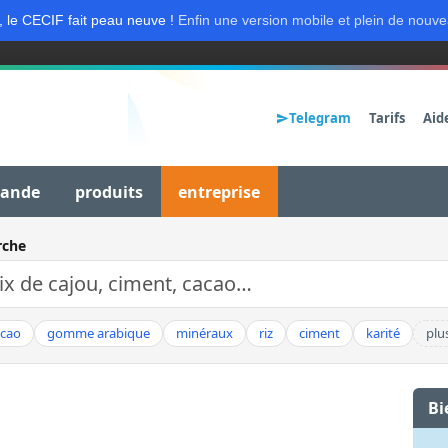
, le CECIF fait peau neuve !
Enfin une version mobile et plein de nouve
Telegram
Tarifs
Aid
mande
produits
entreprise
rche
acao
gomme arabique
minéraux
riz
ciment
karité
plu
Bi