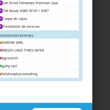
Sun Dried Tomatoes Premium Qua
P
Thé Bouze 9380 /8147 / 9367
P
Coque de cajou
P
Prestations de services
P
ERNIERES
ENTREPRISES
AGROAV SARL
BREIZH USED TYRES INTER
Agronorth
guihy sarl
Solutionplusconsulting