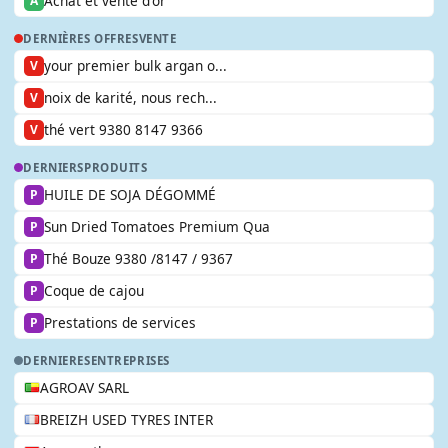
Achat et vente d'or
A
DERNIÈRES OFFRES
VENTE
your premier bulk argan o...
V
noix de karité, nous rech...
V
thé vert 9380 8147 9366
V
DERNIERS
PRODUITS
HUILE DE SOJA DÉGOMMÉ
P
Sun Dried Tomatoes Premium Qua
P
Thé Bouze 9380 /8147 / 9367
P
Coque de cajou
P
Prestations de services
P
DERNIERES
ENTREPRISES
AGROAV SARL
BREIZH USED TYRES INTER