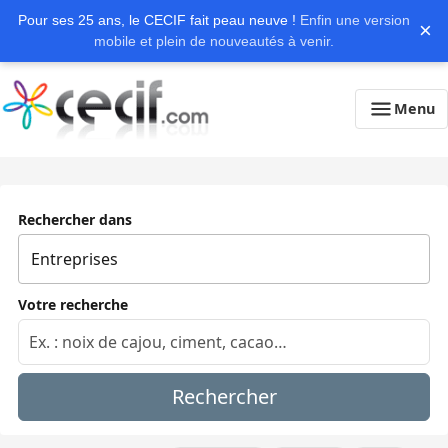
Pour ses 25 ans, le CECIF fait peau neuve !
Enfin une version
×
mobile et plein de nouveautés à venir.
Menu
Rechercher dans
Votre recherche
Rechercher