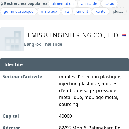
Recherches populaires
alimentation
anacarde
cacao
gomme arabique
minéraux
riz
ciment
karité
plus…
TEMIS 8 ENGINEERING CO., LTD.
Bangkok, Thaïlande
Identité
Secteur d'activité
moules d'injection plastique,
injection plastique, moules
d'emboutissage, pressage
metallique, moulage metal,
sourcing
Capital
40000
Adresse
82/95 Moo 6, Patanakarn Rd.