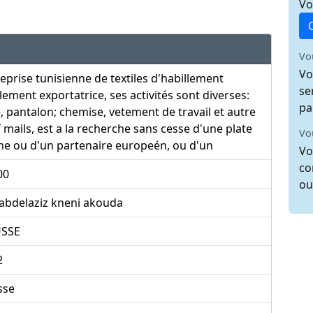
Vo
Vo
Vo
eprise tunisienne de textiles d'habillement
se
lement exportatrice, ses activités sont diverses:
pa
, pantalon; chemise, vetement de travail et autre
 mails, est a la recherche sans cesse d'une plate
Vo
me ou d'un partenaire europeén, ou d'un
Vo
co
00
ou
abdelaziz kneni akouda
SSE
2
sse