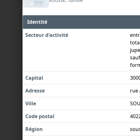
SOUSSE, Tunisie
Identité
Secteur d'activité
entr
tota
jupe
sauf
for
Capital
300
Adresse
rue 
Ville
SOU
Code postal
402
Région
sou