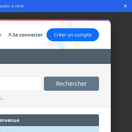
×
autés à venir.
Se connecter
Créer un compte
e
Rechercher
s…
envenue