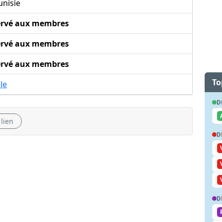
unisie
ervé aux membres
ervé aux membres
ervé aux membres
To
ile
D
 lien
D
D