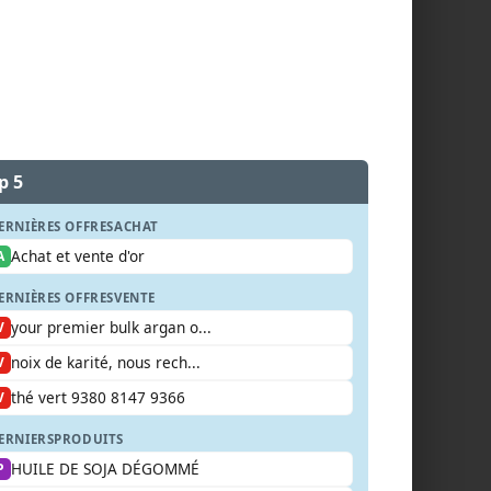
p 5
ERNIÈRES OFFRES
ACHAT
Achat et vente d'or
A
ERNIÈRES OFFRES
VENTE
your premier bulk argan o...
V
noix de karité, nous rech...
V
thé vert 9380 8147 9366
V
ERNIERS
PRODUITS
HUILE DE SOJA DÉGOMMÉ
P