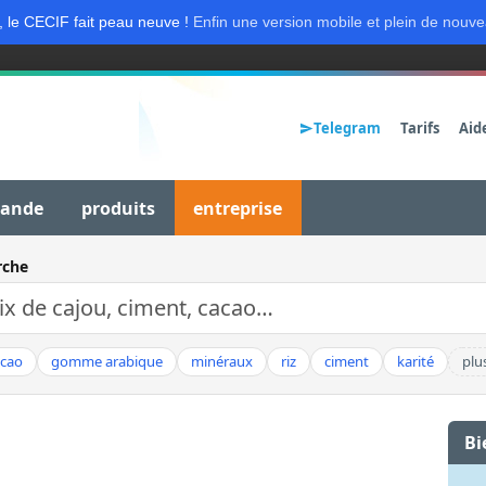
, le CECIF fait peau neuve !
Enfin une version mobile et plein de nouve
Telegram
Tarifs
Aid
mande
produits
entreprise
rche
acao
gomme arabique
minéraux
riz
ciment
karité
plu
Bi