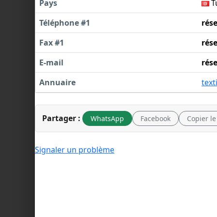
Pays
T
Téléphone #1
rés
Fax #1
rés
E-mail
rés
Annuaire
text
Partager :
WhatsApp
Facebook
Copier le
Signaler un problème