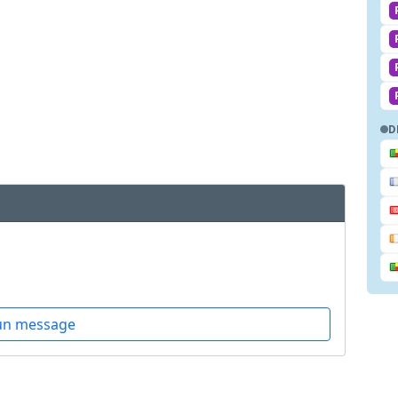
D
un message