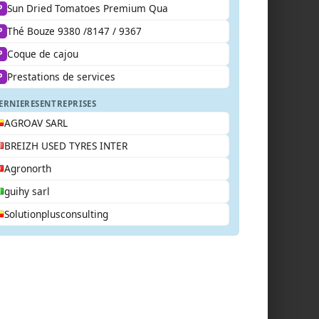
Sun Dried Tomatoes Premium Qua
P
Thé Bouze 9380 /8147 / 9367
P
Coque de cajou
P
Prestations de services
P
ERNIERES
ENTREPRISES
AGROAV SARL
BREIZH USED TYRES INTER
Agronorth
guihy sarl
Solutionplusconsulting