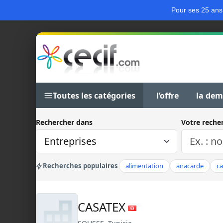
Pour ses 25 ans
Toutes les catégories
l’offre
la de
Rechercher dans
Votre reche
Recherches populaires
alimentation
anacarde
c
CASATEX