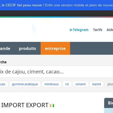
, le CECIF fait peau neuve !
Enfin une version mobile et plein de nouve
Telegram
Tarifs
Aid
mande
produits
entreprise
rche
acao
gomme arabique
minéraux
riz
ciment
karité
plu
Bi
L IMPORT EXPORT