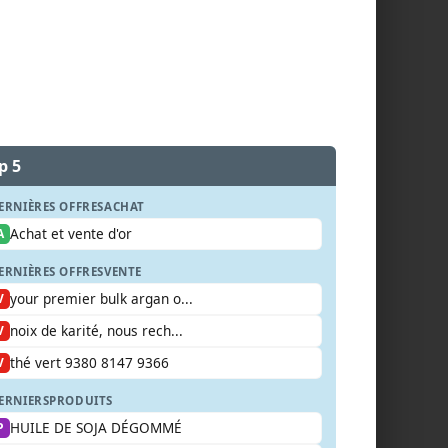
p 5
ERNIÈRES OFFRES
ACHAT
Achat et vente d'or
A
ERNIÈRES OFFRES
VENTE
your premier bulk argan o...
V
noix de karité, nous rech...
V
thé vert 9380 8147 9366
V
ERNIERS
PRODUITS
HUILE DE SOJA DÉGOMMÉ
P