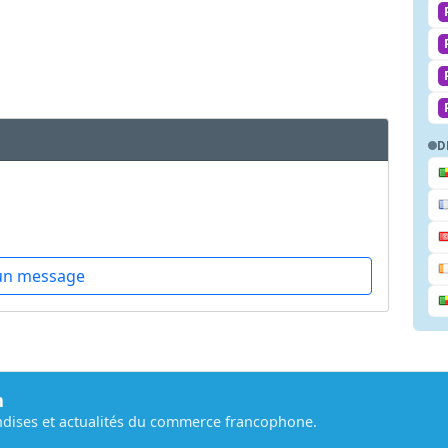
D
un message
m
dises et actualités du commerce francophone.