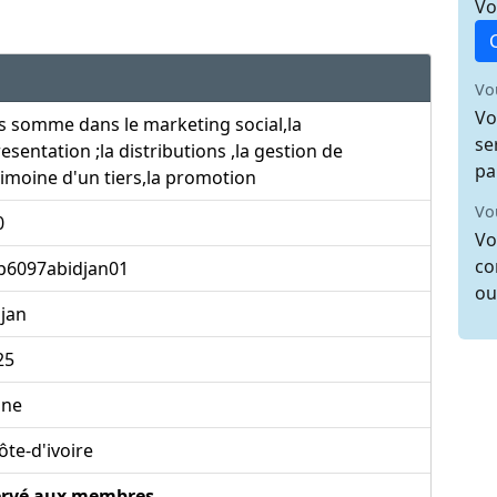
Vo
Vo
Vo
 somme dans le marketing social,la
se
esentation ;la distributions ,la gestion de
pa
imoine d'un tiers,la promotion
Vo
0
Vo
co
p6097abidjan01
ou
jan
25
une
te-d'ivoire
ervé aux membres