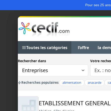
Pour ses 25 ans
Toutes les catégories
l’offre
la de
Rechercher dans
Votre reche
Recherches populaires
alimentation
anacarde
c
ETABLISSEMENT GENERA