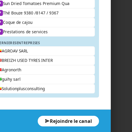
Sun Dried Tomatoes Premium Qua
P
Thé Bouze 9380 /8147 / 9367
P
Coque de cajou
P
Prestations de services
P
ERNIERES
ENTREPRISES
AGROAV SARL
BREIZH USED TYRES INTER
Agronorth
guihy sarl
Solutionplusconsulting
Rejoindre le canal