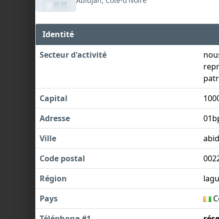
Abidjan, Côte-d'ivoire
Identité
Secteur d'activité
nous
repr
patr
Capital
100
Adresse
01b
Ville
abid
Code postal
002
Région
lag
Pays
Cô
Téléphone #1
rés