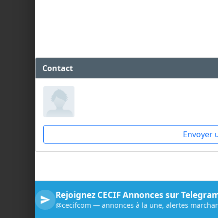
Contact
Envoyer 
Rejoignez CECIF Annonces sur Telegra
@cecifcom — annonces à la une, alertes marchan