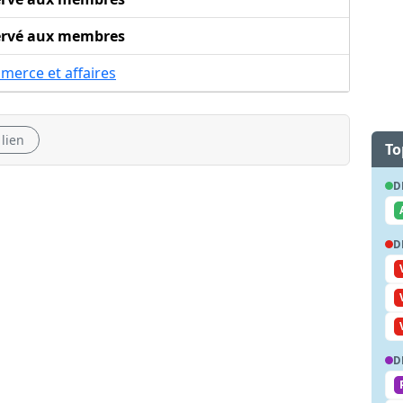
ervé aux membres
merce et affaires
 lien
To
D
D
D