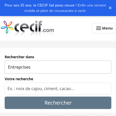
Pour ses 25 ans, le CECIF fait peau neuve !
Enfin une version
×
mobile et plein de nouveautés à venir.
Menu
Rechercher dans
Votre recherche
Rechercher