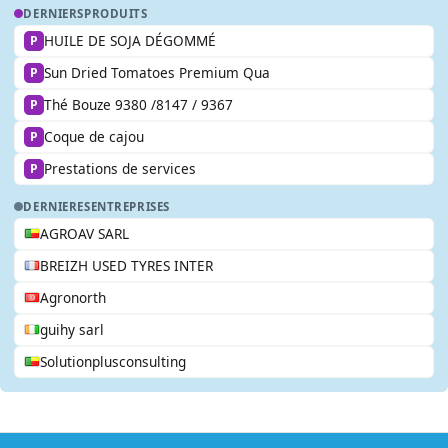
DERNIERS
PRODUITS
HUILE DE SOJA DÉGOMMÉ
P
Sun Dried Tomatoes Premium Qua
P
Thé Bouze 9380 /8147 / 9367
P
Coque de cajou
P
Prestations de services
P
DERNIERES
ENTREPRISES
AGROAV SARL
BREIZH USED TYRES INTER
Agronorth
guihy sarl
Solutionplusconsulting