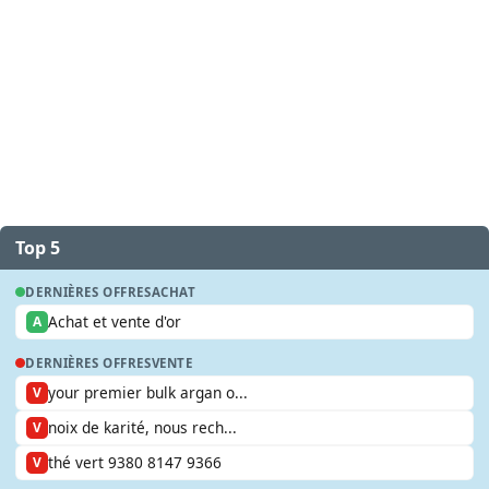
Top 5
DERNIÈRES OFFRES
ACHAT
Achat et vente d'or
A
DERNIÈRES OFFRES
VENTE
your premier bulk argan o...
V
noix de karité, nous rech...
V
thé vert 9380 8147 9366
V