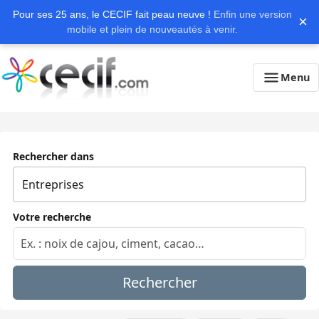
Pour ses 25 ans, le CECIF fait peau neuve !
Enfin une version
×
mobile et plein de nouveautés à venir.
Menu
Rechercher dans
Votre recherche
Rechercher