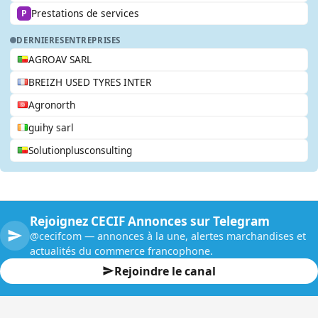
Prestations de services
P
DERNIERES
ENTREPRISES
AGROAV SARL
BREIZH USED TYRES INTER
Agronorth
guihy sarl
Solutionplusconsulting
Rejoignez CECIF Annonces sur Telegram
@cecifcom — annonces à la une, alertes marchandises et
actualités du commerce francophone.
Rejoindre le canal