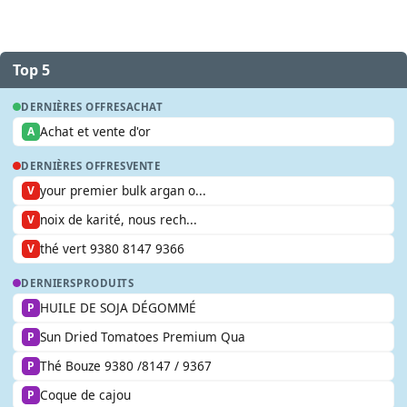
Top 5
DERNIÈRES OFFRES
ACHAT
Achat et vente d'or
A
DERNIÈRES OFFRES
VENTE
your premier bulk argan o...
V
noix de karité, nous rech...
V
thé vert 9380 8147 9366
V
DERNIERS
PRODUITS
HUILE DE SOJA DÉGOMMÉ
P
Sun Dried Tomatoes Premium Qua
P
Thé Bouze 9380 /8147 / 9367
P
Coque de cajou
P